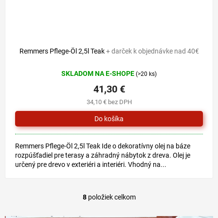
Remmers Pflege-Öl 2,5l Teak
+ darček k objednávke nad 40€
SKLADOM NA E-SHOPE
(>20 ks)
41,30 €
34,10 € bez DPH
Remmers Pflege-Öl 2,5l Teak Ide o dekoratívny olej na báze
rozpúšťadiel pre terasy a záhradný nábytok z dreva. Olej je
určený pre drevo v exteriéri a interiéri. Vhodný na...
8
položiek celkom
O
v