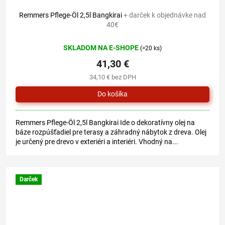
Remmers Pflege-Öl 2,5l Bangkirai
+ darček k objednávke nad
40€
SKLADOM NA E-SHOPE
(>20 ks)
41,30 €
34,10 € bez DPH
Remmers Pflege-Öl 2,5l Bangkirai Ide o dekoratívny olej na
báze rozpúšťadiel pre terasy a záhradný nábytok z dreva. Olej
je určený pre drevo v exteriéri a interiéri. Vhodný na...
Darček