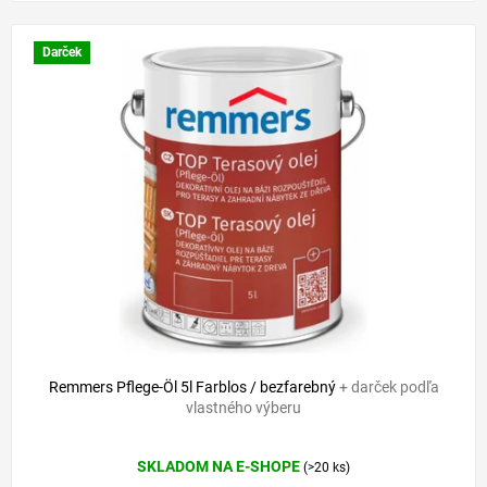
Darček
Remmers Pflege-Öl 5l Farblos / bezfarebný
+ darček podľa
vlastného výberu
Priemerné
SKLADOM NA E-SHOPE
(>20 ks)
hodnotenie