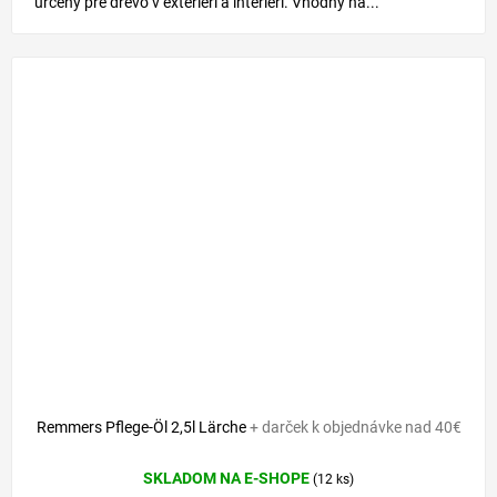
určený pre drevo v exteriéri a interiéri. Vhodný na...
Remmers Pflege-Öl 2,5l Lärche
+ darček k objednávke nad 40€
SKLADOM NA E-SHOPE
(12 ks)