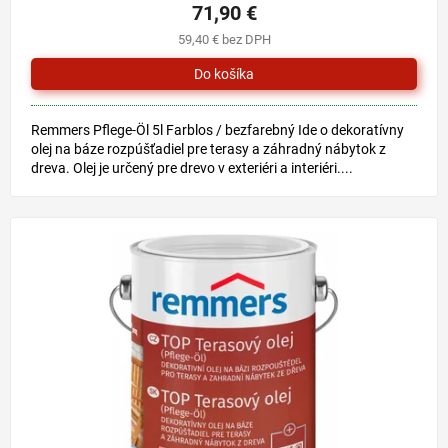
produktu
71,90 €
je
59,40 € bez DPH
4,8
z
5
hviezdičiek.
Remmers Pflege-Öl 5l Farblos / bezfarebný Ide o dekoratívny
olej na báze rozpúšťadiel pre terasy a záhradný nábytok z
dreva. Olej je určený pre drevo v exteriéri a interiéri....