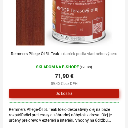
o
u
d
k
u
t
k
o
t
v
o
v
Remmers Pflege-Öl 5L Teak
+ darček podľa vlastného výberu
SKLADOM NA E-SHOPE
(>20 ks)
71,90 €
59,40 € bez DPH
Remmers Pflege-Öl 5L Teak Ide o dekoratívny olej na báze
rozpúšťadiel pre terasy a záhradný nábytok z dreva. Olej je
určený pre drevo v exteriéri a interiéri. Vhodný na údržbu...