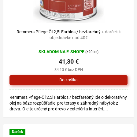
Remmers Pflege-Öl 2,5l Farblos / bezfarebný
+ darček k
objednávke nad 40€
SKLADOM NA E-SHOPE
(>20 ks)
41,30 €
34,10 € bez DPH
Remmers Pflege-Öl 2,5l Farblos / bezfarebný Ide o dekoratívny
olej na báze rozpúšťadiel pre terasy a záhradný nábytok z
dreva. Olej je určený pre drevo v exteriéri a interiéri....
Darček