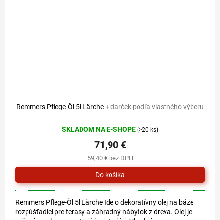
Remmers Pflege-Öl 5l Lärche
+ darček podľa vlastného výberu
SKLADOM NA E-SHOPE
(>20 ks)
71,90 €
59,40 € bez DPH
Remmers Pflege-Öl 5l Lärche Ide o dekoratívny olej na báze
rozpúšťadiel pre terasy a záhradný nábytok z dreva. Olej je