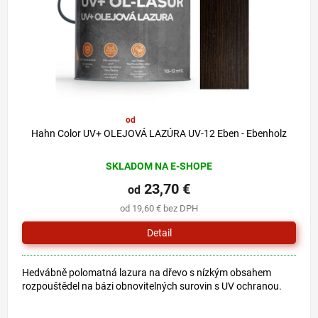
o
u
d
k
u
t
k
o
t
v
o
v
od
29,80 €
–20 %
Hahn Color UV+ OLEJOVÁ LAZÚRA UV-12 Eben - Ebenholz
SKLADOM NA E-SHOPE
23,70 €
od
od 19,60 € bez DPH
Detail
Hedvábně polomatná lazura na dřevo s nízkým obsahem
rozpouštědel na bázi obnovitelných surovin s UV ochranou.