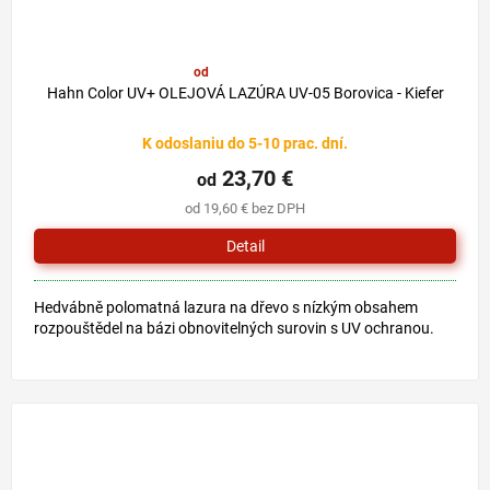
od
29,80 €
–20 %
Hahn Color UV+ OLEJOVÁ LAZÚRA UV-05 Borovica - Kiefer
K odoslaniu do 5-10 prac. dní.
23,70 €
od
od 19,60 € bez DPH
Detail
Hedvábně polomatná lazura na dřevo s nízkým obsahem
rozpouštědel na bázi obnovitelných surovin s UV ochranou.