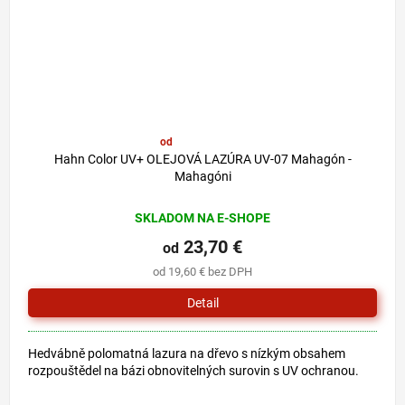
od
29,80 €
–20 %
Hahn Color UV+ OLEJOVÁ LAZÚRA UV-07 Mahagón -
Mahagóni
SKLADOM NA E-SHOPE
23,70 €
od
od 19,60 € bez DPH
Detail
Hedvábně polomatná lazura na dřevo s nízkým obsahem
rozpouštědel na bázi obnovitelných surovin s UV ochranou.