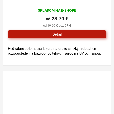
SKLADOM NA E-SHOPE
23,70 €
od
od 19,60 € bez DPH
Detail
Hedvábně polomatná lazura na dřevo s nízkým obsahem
rozpouštědel na bázi obnovitelných surovin s UV ochranou.