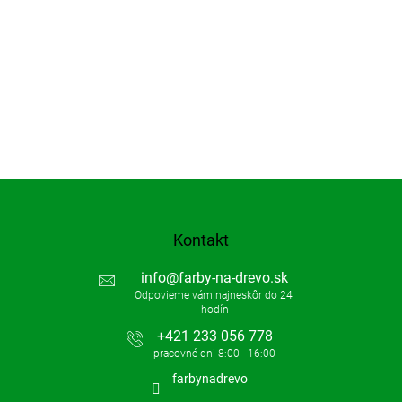
y
v
ý
p
i
s
u
Kontakt
info
@
farby-na-drevo.sk
+421 233 056 778
farbynadrevo