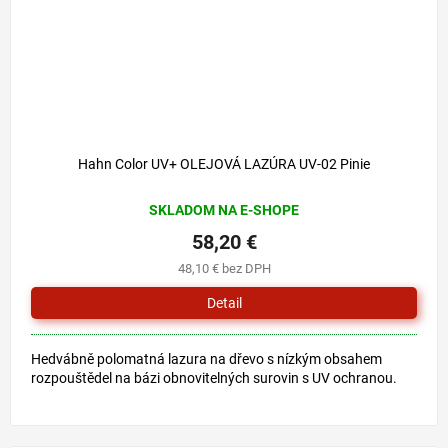
72,90 €
–20 %
Hahn Color UV+ OLEJOVÁ LAZÚRA UV-02 Pinie
SKLADOM NA E-SHOPE
58,20 €
48,10 € bez DPH
Detail
Hedvábně polomatná lazura na dřevo s nízkým obsahem
rozpouštědel na bázi obnovitelných surovin s UV ochranou.