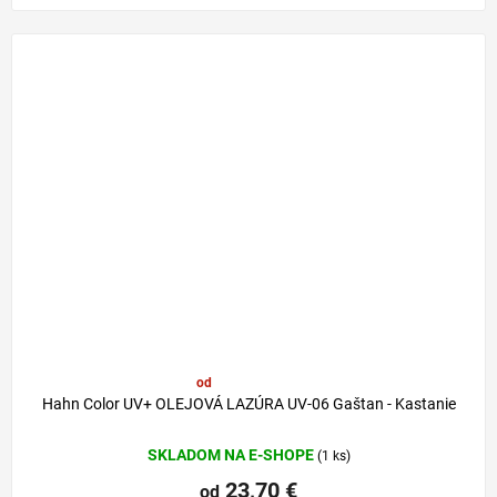
od
29,80 €
–20 %
Hahn Color UV+ OLEJOVÁ LAZÚRA UV-06 Gaštan - Kastanie
SKLADOM NA E-SHOPE
(1 ks)
23,70 €
od