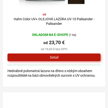
od
29,80 €
–20 %
Hahn Color UV+ OLEJOVÁ LAZÚRA UV-10 Palisander -
Palisander
SKLADOM NA E-SHOPE
(1 ks)
23,70 €
od
od 19,60 € bez DPH
Detail
Hedvábně polomatná lazura na dřevo s nízkým obsahem
rozpouštědel na bázi obnovitelných surovin s UV ochranou.