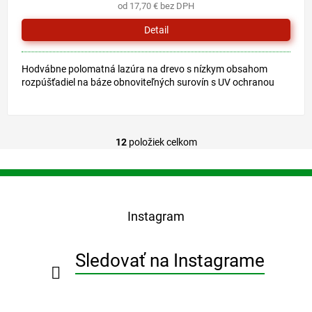
od 17,70 € bez DPH
Detail
Hodvábne polomatná lazúra na drevo s nízkym obsahom
rozpúšťadiel na báze obnoviteľných surovín s UV ochranou
12
položiek celkom
O
v
l
Z
á
á
d
p
a
Instagram
ä
c
t
i
i
e
Sledovať na Instagrame
e
p
r
v
k