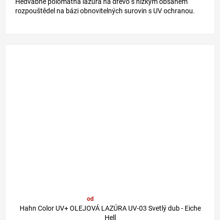
Hedvábně polomatná lazura na dřevo s nízkým obsahem
rozpouštědel na bázi obnovitelných surovin s UV ochranou.
od
29,80 €
–20 %
Hahn Color UV+ OLEJOVÁ LAZÚRA UV-03 Svetlý dub - Eiche
Hell