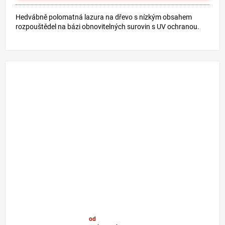
Hedvábně polomatná lazura na dřevo s nízkým obsahem
rozpouštědel na bázi obnovitelných surovin s UV ochranou.
od
29,80 €
–20 %