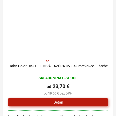
od
29,80 €
–20 %
Hahn Color UV+ OLEJOVÁ LAZÚRA UV-04 Smrekovec - Lärche
SKLADOM NA E-SHOPE
23,70 €
od
od 19,60 € bez DPH
Detail