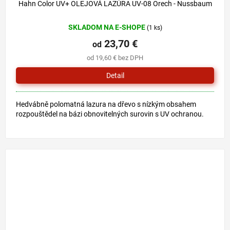
Hahn Color UV+ OLEJOVÁ LAZÚRA UV-08 Orech - Nussbaum
SKLADOM NA E-SHOPE
(1 ks)
23,70 €
od
od 19,60 € bez DPH
Detail
Hedvábně polomatná lazura na dřevo s nízkým obsahem
rozpouštědel na bázi obnovitelných surovin s UV ochranou.