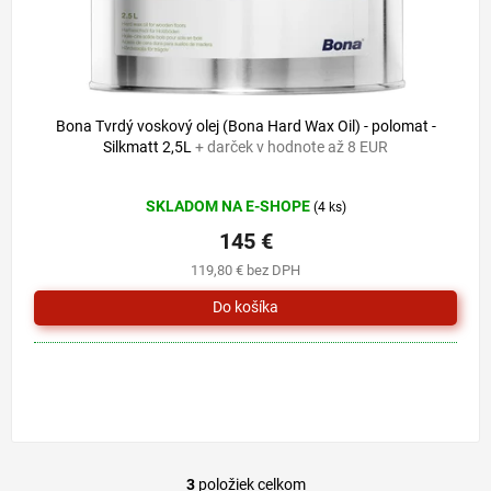
Bona Tvrdý voskový olej (Bona Hard Wax Oil) - polomat -
Silkmatt 2,5L
+ darček v hodnote až 8 EUR
Priemerné
SKLADOM NA E-SHOPE
(4 ks)
hodnotenie
produktu
145 €
je
119,80 € bez DPH
5,0
z
5
hviezdičiek.
3
položiek celkom