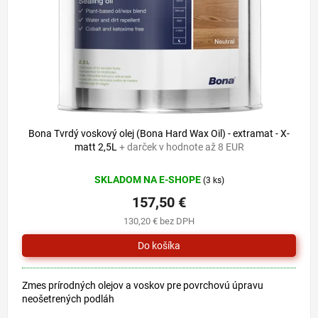
o
u
d
k
u
t
k
o
t
v
o
v
Bona Tvrdý voskový olej (Bona Hard Wax Oil) - extramat - X-
matt 2,5L
+ darček v hodnote až 8 EUR
SKLADOM NA E-SHOPE
(3 ks)
157,50 €
130,20 € bez DPH
Zmes prírodných olejov a voskov pre povrchovú úpravu
neošetrených podláh