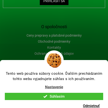
PRIHLÁSIŤ SA
O spoločnosti
Ceny prepravy a platobné podmienky
Obchodné podmienky
Kontakty
Ochrana osobných údajov
Blog
Tento web používa súbory cookie. Ďalším prechádzaním
tohto webu vyjadrujete súhlas s ich používaním.
Vytvoril Shoptet Premium
Nastavenie
Súhlasím
Copyright 2026
Farby-na-drevo.sk
. Všetky práva vyhradené.
Upraviť nastavenie cookies
Odmietnuť