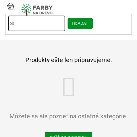
Prejsť
na
NÁKUPNÝ
obsah
KOŠÍK
HĽADAŤ
Produkty ešte len pripravujeme.
Môžete sa ale pozrieť na ostatné kategórie.