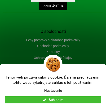
PRIHLÁSIŤ SA
O spoločnosti
Ceny prepravy a platobné podmienky
Obchodné podmienky
Kontakty
Ochrana osobných údajov
Blog
Tento web používa súbory cookie. Ďalším prechádzaním
tohto webu vyjadrujete súhlas s ich používaním.
Vytvoril Shoptet Premium
Nastavenie
Súhlasím
Copyright 2026
Farby-na-drevo.sk
. Všetky práva vyhradené.
Upraviť nastavenie cookies