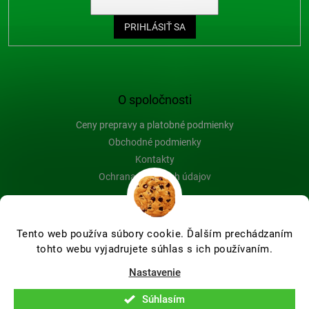
PRIHLÁSIŤ SA
O spoločnosti
Ceny prepravy a platobné podmienky
Obchodné podmienky
Kontakty
Ochrana osobných údajov
Blog
Tento web používa súbory cookie. Ďalším prechádzaním
tohto webu vyjadrujete súhlas s ich používaním.
Vytvoril Shoptet Premium
Nastavenie
Súhlasím
Copyright 2026
Farby-na-drevo.sk
. Všetky práva vyhradené.