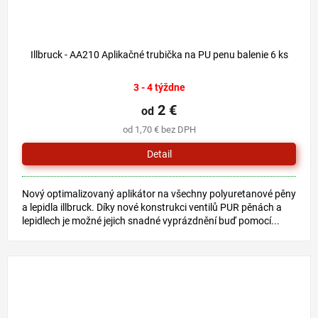
Illbruck - AA210 Aplikačné trubička na PU penu balenie 6 ks
3 - 4 týždne
2 €
od
od 1,70 € bez DPH
Detail
Nový optimalizovaný aplikátor na všechny polyuretanové pěny
a lepidla illbruck. Díky nové konstrukci ventilů PUR pěnách a
lepidlech je možné jejich snadné vyprázdnění buď pomocí...