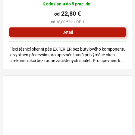
K odoslaniu do 5 prac. dní.
22,80 €
od
od 18,80 € bez DPH
Detail
Flexi těsnicí okenní pás EXTERIÉR bez butylového komponentu
je vyráběn především pro upevnění pásů při výměně oken
u rekonstrukcí bez řádně začištěných špalet. Pro upevnění k...