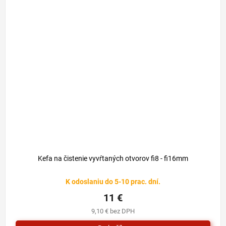
Kefa na čistenie vyvŕtaných otvorov fi8 - fi16mm
K odoslaniu do 5-10 prac. dní.
11 €
9,10 € bez DPH