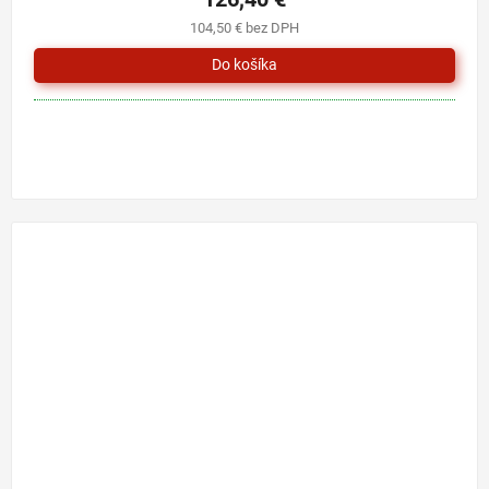
je
104,50 € bez DPH
5,0
z
5
hviezdičiek.