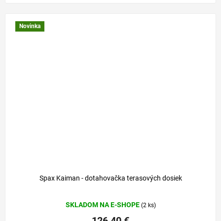
Novinka
Spax Kaiman - dotahovačka terasových dosiek
Priemerné
SKLADOM NA E-SHOPE
(2 ks)
hodnotenie
produktu
126,40 €