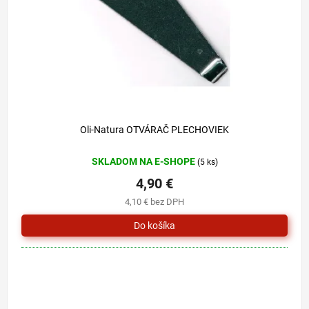
o
u
d
k
u
t
k
o
t
v
o
v
Oli-Natura OTVÁRAČ PLECHOVIEK
SKLADOM NA E-SHOPE
(5 ks)
4,90 €
4,10 € bez DPH