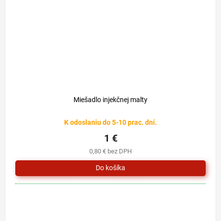
Miešadlo injekčnej malty
K odoslaniu do 5-10 prac. dní.
1 €
0,80 € bez DPH