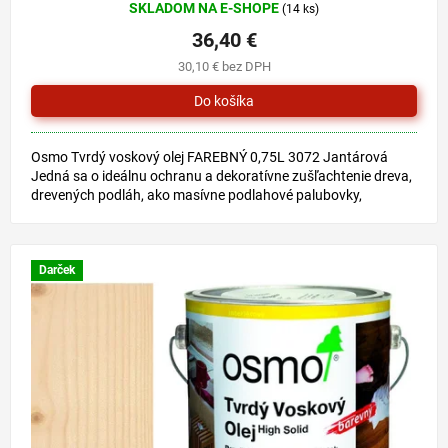
SKLADOM NA E-SHOPE
(14 ks)
hodnotenie
produktu
36,40 €
je
30,10 € bez DPH
5,0
z
5
hviezdičiek.
Osmo Tvrdý voskový olej FAREBNÝ 0,75L 3072 Jantárová
Jedná sa o ideálnu ochranu a dekoratívne zušľachtenie dreva,
drevených podláh, ako masívne podlahové palubovky,
sedliacka...
Darček