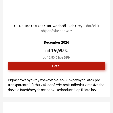
Oli-Natura COLOUR Hartwachsöl - Ash Grey
+ darček k
objednávke nad 40€
December 2026
19,90 €
od
od 16,50 € bez DPH
Detail
Pigmentovaný tvrdý voskový olej so 60 % pevných látok pre
transparentnú farbu.Základné ošetrenie nábytku z masívneho
dreva a interiérových schodov. Jednoduchá aplikácia bez...