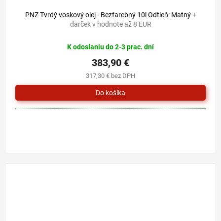
PNZ Tvrdý voskový olej - Bezfarebný 10l Odtieň: Matný
+
darček v hodnote až 8 EUR
K odoslaniu do 2-3 prac. dní
383,90 €
317,30 € bez DPH