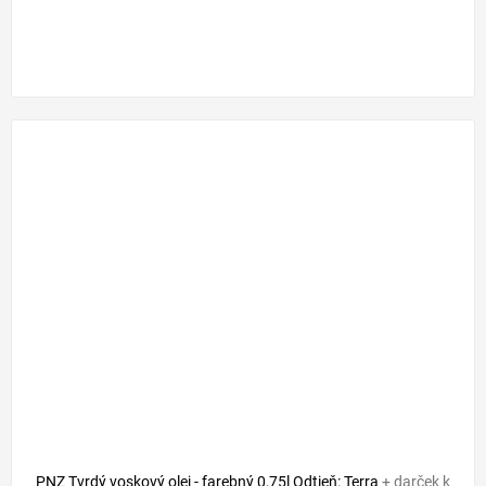
PNZ Tvrdý voskový olej - farebný 0,75l Odtieň: Terra
+ darček k