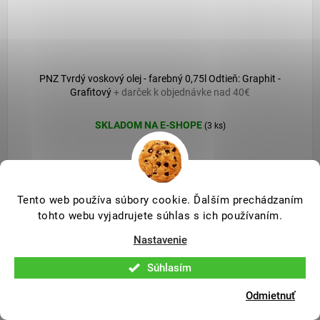
PNZ Tvrdý voskový olej - farebný 0,75l Odtieň: Graphit -
Grafitový
+ darček k objednávke nad 40€
SKLADOM NA E-SHOPE
(3 ks)
36,90 €
30,50 € bez DPH
Tento web používa súbory cookie. Ďalším prechádzaním
tohto webu vyjadrujete súhlas s ich používaním.
Nastavenie
Súhlasím
Odmietnuť