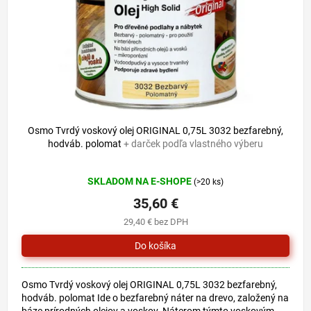
o
u
d
k
u
t
k
o
t
v
o
v
43 €
–17 %
Osmo Tvrdý voskový olej ORIGINAL 0,75L 3032 bezfarebný,
hodváb. polomat
+ darček podľa vlastného výberu
Priemerné
SKLADOM NA E-SHOPE
(>20 ks)
hodnotenie
produktu
35,60 €
je
29,40 € bez DPH
5,0
z
5
hviezdičiek.
Osmo Tvrdý voskový olej ORIGINAL 0,75L 3032 bezfarebný,
hodváb. polomat Ide o bezfarebný náter na drevo, založený na