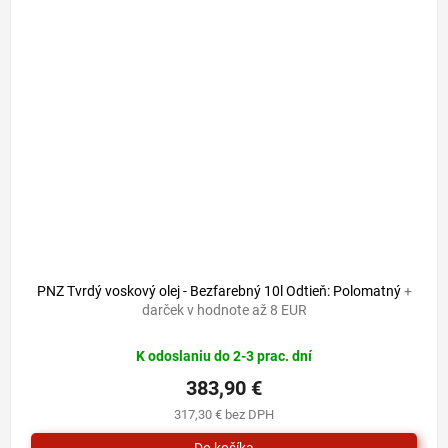
PNZ Tvrdý voskový olej - Bezfarebný 10l Odtieň: Polomatný
+
darček v hodnote až 8 EUR
K odoslaniu do 2-3 prac. dní
383,90 €
317,30 € bez DPH