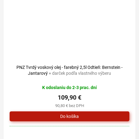
PNZ Tvrdý voskový olej - farebný 2,5l Odtieň: Bernstein -
Jantarový
+ darček podľa vlastného výberu
K odoslaniu do 2-3 prac. dní
109,90 €
90,80 € bez DPH