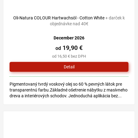
Oli-Natura COLOUR Hartwachsöl - Cotton White
+ darček k
objednávke nad 40€
December 2026
19,90 €
od
od 16,50 € bez DPH
Detail
Pigmentovaný tvrdý voskový olej so 60 % pevných látok pre
transparentnú farbu.Základné ošetrenie nábytku z masívneho
dreva a interiérových schodov. Jednoduchá aplikácia bez...