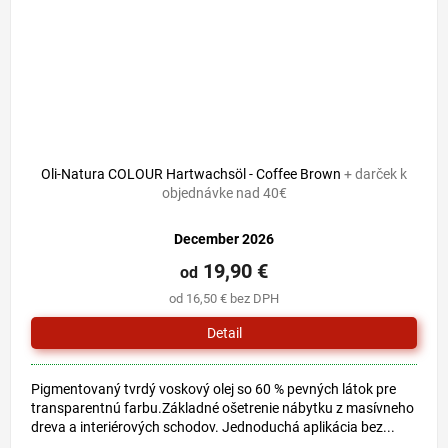
Oli-Natura COLOUR Hartwachsöl - Coffee Brown
+ darček k
objednávke nad 40€
December 2026
19,90 €
od
od 16,50 € bez DPH
Detail
Pigmentovaný tvrdý voskový olej so 60 % pevných látok pre
transparentnú farbu.Základné ošetrenie nábytku z masívneho
dreva a interiérových schodov. Jednoduchá aplikácia bez...