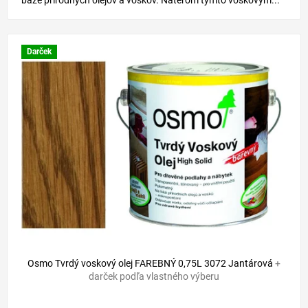
báze prírodných olejov a voskov. Náterom týmto voskovým...
Darček
44,30 €
–17 %
Osmo Tvrdý voskový olej FAREBNÝ 0,75L 3072 Jantárová
+
darček podľa vlastného výberu
Priemerné