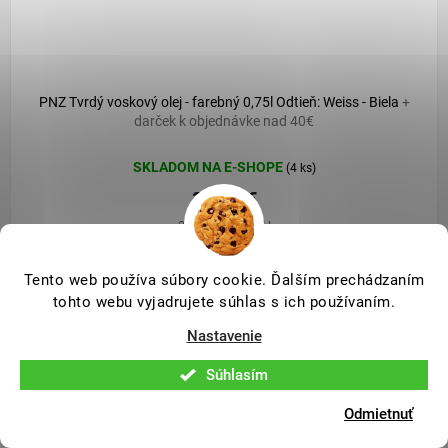
PNZ Tvrdý voskový olej - farebný 0,75l Odtieň: Weiss - Biela
+
darček k objednávke nad 40€
SKLADOM NA E-SHOPE
(4 ks)
36,90 €
30,50 € bez DPH
Tento web používa súbory cookie. Ďalším prechádzaním
tohto webu vyjadrujete súhlas s ich používaním.
Nastavenie
Súhlasím
Odmietnuť