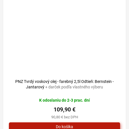
PNZ Tvrdý voskový olej - farebný 2,5l Odtieň: Bernstein -
Jantarový
+ darček podľa vlastného výberu
K odoslaniu do 2-3 prac. dní
109,90 €
90,80 € bez DPH