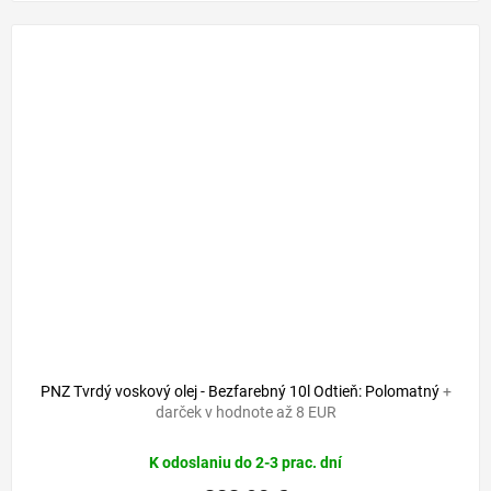
PNZ Tvrdý voskový olej - Bezfarebný 10l Odtieň: Polomatný
+
darček v hodnote až 8 EUR
K odoslaniu do 2-3 prac. dní