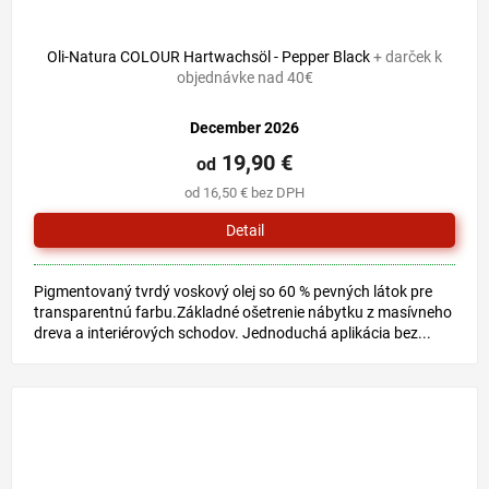
Oli-Natura COLOUR Hartwachsöl - Pepper Black
+ darček k
objednávke nad 40€
December 2026
19,90 €
od
od 16,50 € bez DPH
Detail
Pigmentovaný tvrdý voskový olej so 60 % pevných látok pre
transparentnú farbu.Základné ošetrenie nábytku z masívneho
dreva a interiérových schodov. Jednoduchá aplikácia bez...