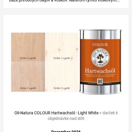
báze prírodných olejov a voskov. Náterom týmto voskovým...
Oli-Natura COLOUR Hartwachsöl - Light White
+ darček k
objednávke nad 40€