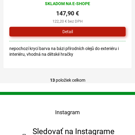
SKLADOM NA E-SHOPE
147,90 €
122,20 € bez DPH
Detail
nepochozí krycí barva na bázi přírodních olejů do exteriéru i
interiéru, vhodná na dětské hračky
13
položiek celkom
O
v
l
Z
á
á
d
p
a
Instagram
ä
c
t
i
i
e
Sledovať na Instagrame
e
p