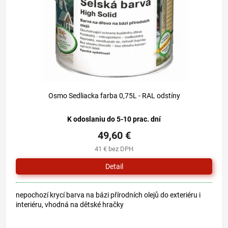
o
u
d
k
u
t
k
o
t
v
o
v
Osmo Sedliacka farba 0,75L - RAL odstíny
K odoslaniu do 5-10 prac. dní
49,60 €
41 € bez DPH
Detail
nepochozí krycí barva na bázi přírodních olejů do exteriéru i
interiéru, vhodná na dětské hračky