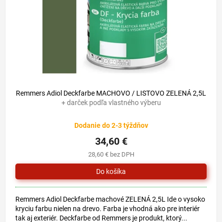
o
u
d
k
u
t
k
o
t
v
o
v
42,30 €
–18 %
Remmers Adiol Deckfarbe MACHOVO / LISTOVO ZELENÁ 2,5L
+ darček podľa vlastného výberu
Dodanie do 2-3 týždňov
34,60 €
28,60 € bez DPH
Remmers Adiol Deckfarbe machové ZELENÁ 2,5L Ide o vysoko
kryciu farbu nielen na drevo. Farba je vhodná ako pre interiér
tak aj exteriér. Deckfarbe od Remmers je produkt, ktorý...