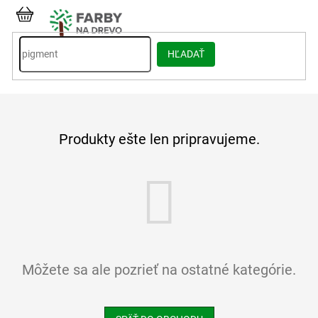
Prejsť
na
NÁKUPNÝ
obsah
KOŠÍK
HĽADAŤ
Produkty ešte len pripravujeme.
Môžete sa ale pozrieť na ostatné kategórie.