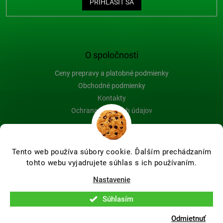
PRIHLÁSIŤ SA
O spoločnosti
Ceny prepravy a platobné podmienky
Obchodné podmienky
Kontakty
Ochrana osobných údajov
Blog
Tento web používa súbory cookie. Ďalším prechádzaním
tohto webu vyjadrujete súhlas s ich používaním.
Vytvoril Shoptet Premium
Nastavenie
Súhlasím
Copyright 2026
Farby-na-drevo.sk
. Všetky práva vyhradené.
Upraviť nastavenie cookies
Odmietnuť