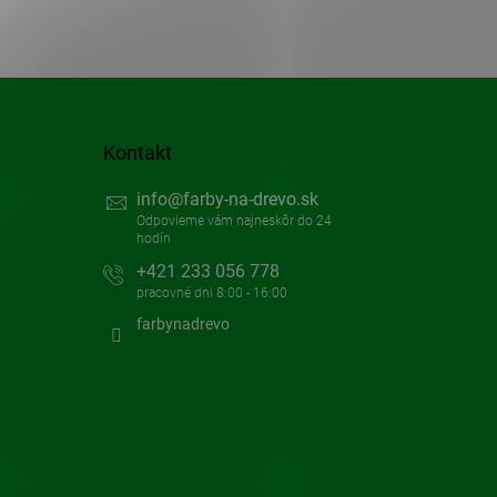
Kontakt
info
@
farby-na-drevo.sk
+421 233 056 778
farbynadrevo