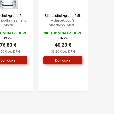
schutzgrund 5L
+
Bläueschutzgrund 2,5L
 podľa vlastného
+ darček podľa
výberu
vlastného výberu
OM NA E-SHOPE
SKLADOM NA E-SHOPE
(9 ks)
(16 ks)
76,80 €
40,20 €
,50 € bez DPH
33,20 € bez DPH