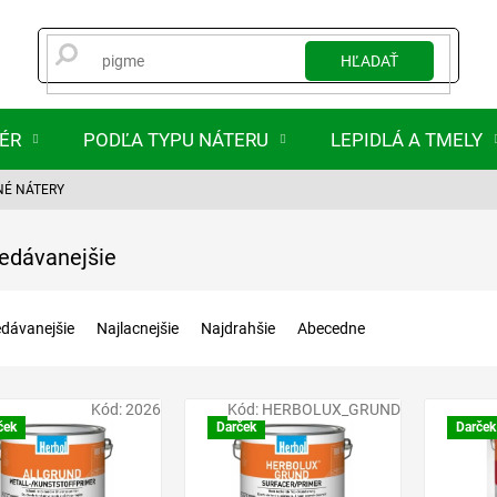
HĽADAŤ
IÉR
PODĽA TYPU NÁTERU
LEPIDLÁ A TMELY
NÉ NÁTERY
edávanejšie
edávanejšie
Najlacnejšie
Najdrahšie
Abecedne
Kód:
2026
Kód:
HERBOLUX_GRUND
ček
Darček
Darček