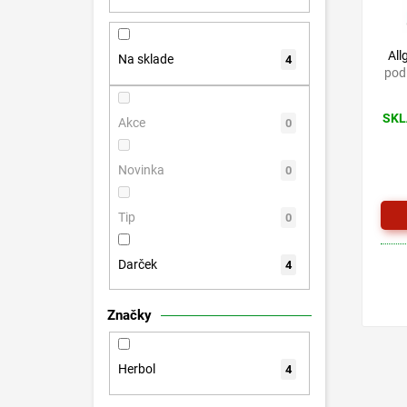
p
o
r
d
o
All
u
Na sklade
4
pod
d
k
u
t
k
o
SKL
Akce
0
t
v
o
Novinka
0
v
Tip
0
Darček
4
Značky
Herbol
4