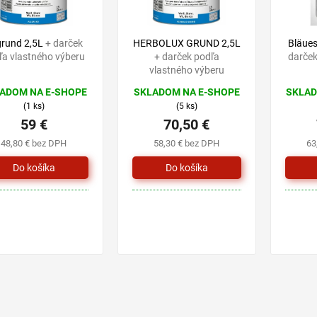
grund 2,5L
+ darček
HERBOLUX GRUND 2,5L
Bläue
ľa vlastného výberu
+ darček podľa
darček
vlastného výberu
ADOM NA E-SHOPE
SKLADOM NA E-SHOPE
SKLAD
(1 ks)
(5 ks)
59 €
70,50 €
48,80 € bez DPH
58,30 € bez DPH
63
O
v
l