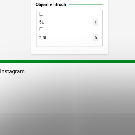
Objem v litroch
5L
1
2,5L
3
Z
á
Instagram
p
ä
t
i
e