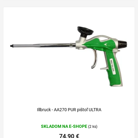
Illbruck - AA270 PUR pištoľ ULTRA
Priemerné
SKLADOM NA E-SHOPE
(2 ks)
hodnotenie
produktu
74,90 €