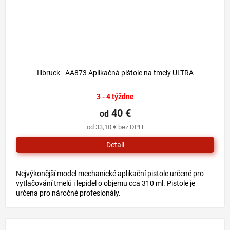
Illbruck - AA873 Aplikačná pištole na tmely ULTRA
3 - 4 týždne
40 €
od
od 33,10 € bez DPH
Detail
Nejvýkonější model mechanické aplikační pistole určené pro
vytlačování tmelů i lepidel o objemu cca 310 ml. Pistole je
určena pro náročné profesionály.