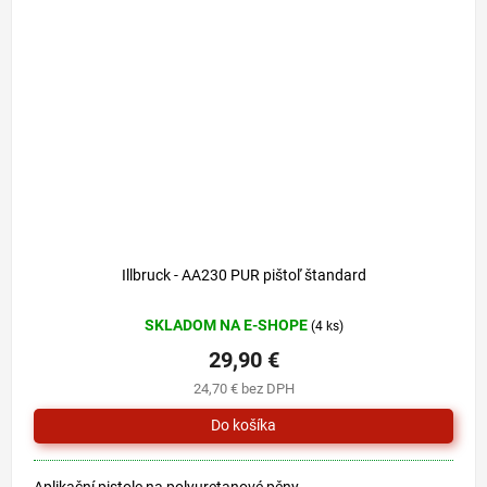
Illbruck - AA230 PUR pištoľ štandard
SKLADOM NA E-SHOPE
(4 ks)
29,90 €
24,70 € bez DPH
Aplikační pistole na polyuretanové pěny.