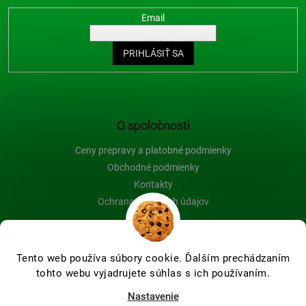
Email
PRIHLÁSIŤ SA
O spoločnosti
Ceny prepravy a platobné podmienky
Obchodné podmienky
Kontakty
Ochrana osobných údajov
Blog
Tento web používa súbory cookie. Ďalším prechádzaním
tohto webu vyjadrujete súhlas s ich používaním.
Vytvoril Shoptet Premium
Nastavenie