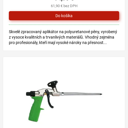
je
61,90 € bez DPH
5,0
z
5
hviezdičiek.
Skvelě zpracovaný aplikátor na polyuretanové pěny, vyrobený
z vysoce kvalitních a trvanlivých materiálů. Vhodný zejména
pro profesionály, kteří mají vysoké nároky na přesnost...