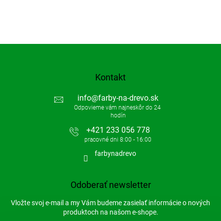
u
Kontakt
info
@
farby-na-drevo.sk
+421 233 056 778
farbynadrevo
Odoberať newsletter
Vložte svoj e-mail a my Vám budeme zasielať informácie o nových
produktoch na našom e-shope.