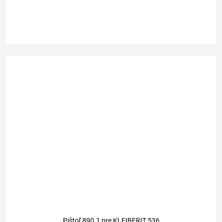
Pištoľ 890.1 pre KLEIBERIT 536