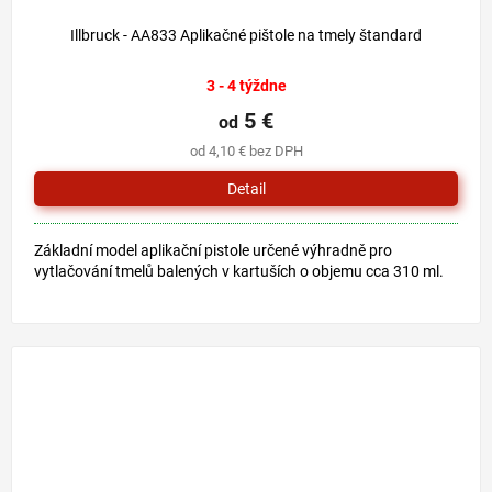
Illbruck - AA833 Aplikačné pištole na tmely štandard
3 - 4 týždne
5 €
od
od 4,10 € bez DPH
Detail
Základní model aplikační pistole určené výhradně pro
vytlačování tmelů balených v kartuších o objemu cca 310 ml.