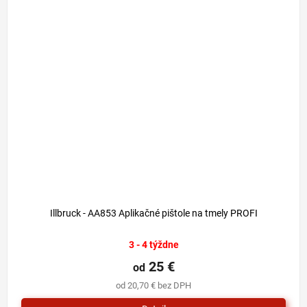
Illbruck - AA853 Aplikačné pištole na tmely PROFI
3 - 4 týždne
25 €
od
od 20,70 € bez DPH