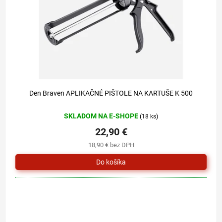
o
u
d
k
u
t
k
o
t
v
o
v
Den Braven APLIKAČNÉ PIŠTOLE NA KARTUŠE K 500
SKLADOM NA E-SHOPE
(18 ks)
22,90 €
18,90 € bez DPH