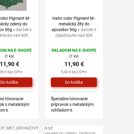
olor Pigment M -
Hahn color Pigment M -
lický zelený do
metalický žltý do
ov 50g
+ darček k
epoxidov 50g
+ darček k
dnávke nad 40€
objednávke nad 40€
OM NA E-SHOPE
SKLADOM NA E-SHOPE
(1 ks)
(1 ks)
11,90 €
11,90 €
,80 € bez DPH
9,80 € bez DPH
ne tónovacie
Špeciálne tónovacie
ok s metalickým
prípravok s metalickým
om k
vzhľadom k
bovanie
prefarbovanie
ových systémov
epoxidových systémov
COLOR EPOX.
HAHN COLOR EPOX.
CP_MET_BRONZOVY
Kód:
 sa v 6 farbách
Dodáva sa v 6 farbách
HAHNCOLORPIG_OKROVY