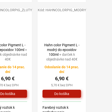
ových systémov
COLOR EPOX.
NCOLORPIG_ZLUTY
Kód:
HAHNCOLORPIG_MODRY
 sa v 6 farbách
 žltá, bronzová,
modrá a
á,...
olor Pigment L -
Hahn color Pigment L -
o epoxidov 100ml
+
modrý do epoxidov
 k objednávke nad
100ml
+ darček k
40€
objednávke nad 40€
anie do 14 prac.
Odoslanie do 14 prac.
dní
dní
6,90 €
6,90 €
,70 € bez DPH
5,70 € bez DPH
 roztok k
Farebný roztok k