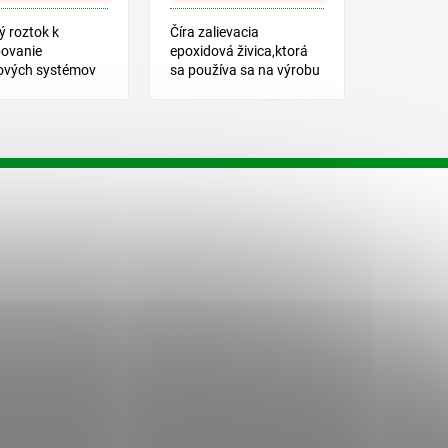
 roztok k
Číra zalievacia
bovanie
epoxidová živica,ktorá
ových systémov
sa používa sa na výrobu
COLOR EPOX.
transparentných
odliatkov, zalievanie
stolov, reklamných a
dekoratívnych
predmetov.