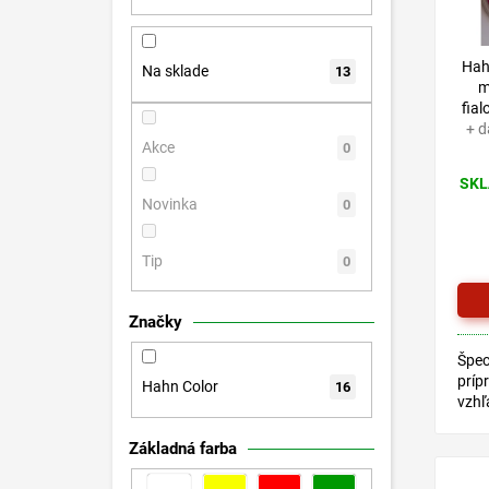
p
o
r
d
o
Hah
u
Na sklade
13
m
d
k
fia
u
t
+ d
k
o
Akce
0
t
v
SKL
o
Novinka
0
v
Tip
0
Značky
Špec
príp
Hahn Color
16
vzhľ
pref
epox
Základná farba
HAH
Dodá