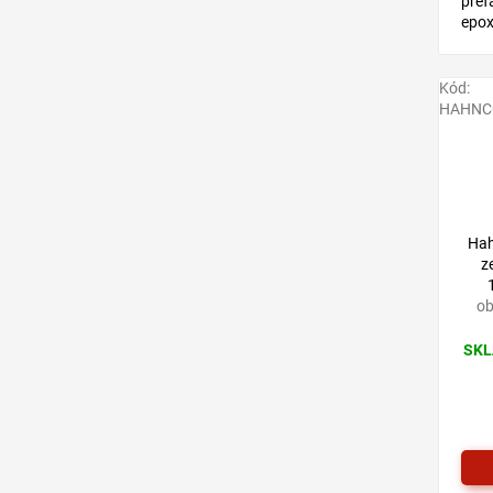
pref
epox
HAH
Kód:
HAHNC
Hah
z
ob
SKL