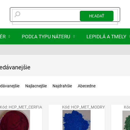
HĽADAŤ
IÉR
PODĽA TYPU NÁTERU
LEPIDLÁ A TMELY
edávanejšie
edávanejšie
Najlacnejšie
Najdrahšie
Abecedne
Kód:
HCP_MET_CERFIA
Kód:
HCP_MET_MODRY
Kó