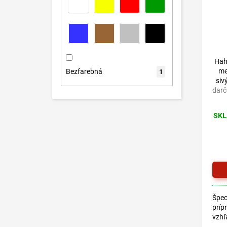
zele
šedá
perle
Hah
me
Bezfarebná
1
siv
darč
SKL
Špec
príp
vzhľ
pref