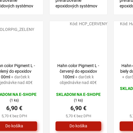
arbovanie
prefarbovanie
prefar
idových systémov
epoxidových systémov
epoxid
N COLOR EPOX.
HAHN COLOR EPOX.
HAHN 
Kód:
HCP_CERVENY
Kód:
H
OLORPIG_ZELENY
n color Pigment L -
Hahn color Pigment L -
Hahn c
elený do epoxidov
červený do epoxidov
biely 
100ml
+ darček k
100ml
+ darček k
+ dar
jednávke nad 40€
objednávke nad 40€
SKLAD
Prieme
ADOM NA E-SHOPE
SKLADOM NA E-SHOPE
hodnot
(1 ks)
(1 ks)
produk
6,90 €
6,90 €
je
1,0
5,70 € bez DPH
5,70 € bez DPH
5
z
5
hviezdi