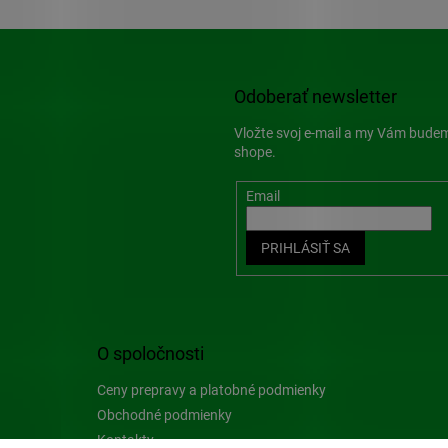
i
s
u
Odoberať newsletter
Vložte svoj e-mail a my Vám bude
shope.
Email
PRIHLÁSIŤ SA
O spoločnosti
Ceny prepravy a platobné podmienky
Obchodné podmienky
Kontakty