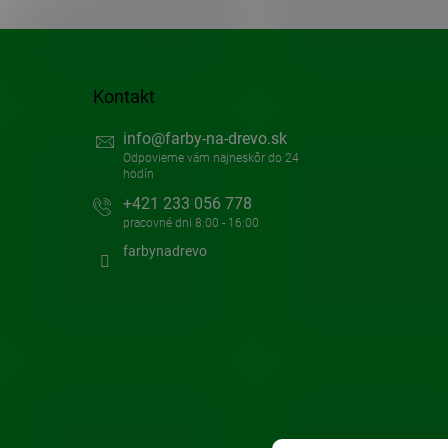
Kontakt
info
@
farby-na-drevo.sk
+421 233 056 778
farbynadrevo