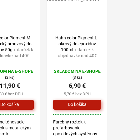
 žltá, bronzová,
zelená, žltá, bronzová,
modrá a
šedá, modrá a
á,...
perleťová,...
olor Pigment M -
Hahn color Pigment L -
ický bronzový do
okrový do epoxidov
ov 50g
+ darček k
100ml
+ darček k
dnávke nad 40€
objednávke nad 40€
OM NA E-SHOPE
SKLADOM NA E-SHOPE
(2 ks)
(3 ks)
11,90 €
6,90 €
,80 € bez DPH
5,70 € bez DPH
ne tónovacie
Farebný roztok k
ok s metalickým
prefarbovanie
om k
epoxidových systémov
bovanie
HAHN COLOR EPOX.