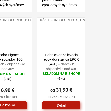
bovanie
prefarbovanie
ových systémov
epoxidových systémov
COLOR EPOX.
HAHN COLOR EPOX.
AHNCOLORPIG_BILY
Kód:
HAHNCOLOREPOX_129
olor Pigment L -
Hahn color Zalievacia
do epoxidov 100ml
epoxidová živica EPOX
ček k objednávke
(A+B)
+ darček k
nad 40€
objednávke nad 40€
SKLADOM NA E-SHOPE
OM NA E-SHOPE
Priemerné
rné
(6 ks)
(3 ks)
hodnotenie
enie
produktu
tu
31,90 €
6,90 €
je
od
5,0
,70 € bez DPH
od 26,40 € bez DPH
z
5
Detail
hviezdičiek.
čiek.