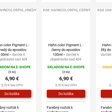
idových systémov
epoxidových systémov
epoxid
N COLOR EPOX.
HAHN COLOR EPOX.
HAHN 
AHNCOLORPIG_HNEDY
Kód:
HAHNCOLORPIG_CERNY
Kód:
HAH
va sa v 6 farbách
Dodáva sa v 6 farbách
Dodáva
ná, žltá, bronzová,
zelená, žltá, bronzová,
zelená,
, modrá a
šedá, modrá a
šedá, 
ťová,...
perleťová,...
perleťov
n color Pigment L -
Hahn color Pigment L -
Hahn c
nedý do epoxidov
čierny do epoxidov
žltý d
100ml
+ darček k
100ml
+ darček k
darček
jednávke nad 40€
objednávke nad 40€
ADOM NA E-SHOPE
SKLADOM NA E-SHOPE
Odosl
(5 ks)
(3 ks)
6,90 €
6,90 €
5,70 € bez DPH
5,70 € bez DPH
5
bný roztok k
Farebný roztok k
Farebný