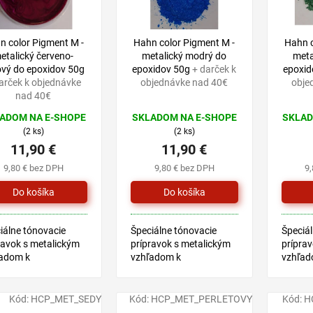
n color Pigment M -
Hahn color Pigment M -
Hahn c
etalický červeno-
metalický modrý do
meta
lový do epoxidov 50g
epoxidov 50g
+ darček k
epoxid
arček k objednávke
objednávke nad 40€
obje
nad 40€
ADOM NA E-SHOPE
SKLADOM NA E-SHOPE
SKLAD
(2 ks)
(2 ks)
11,90 €
11,90 €
9,80 € bez DPH
9,80 € bez DPH
9
iálne tónovacie
Špeciálne tónovacie
Špeciál
ravok s metalickým
prípravok s metalickým
príprav
adom k
vzhľadom k
vzhľad
arbovanie
prefarbovanie
prefar
idových systémov
epoxidových systémov
epoxid
N COLOR EPOX.
HAHN COLOR EPOX.
HAHN 
Kód:
HCP_MET_SEDY
Kód:
HCP_MET_PERLETOVY
Kód:
H
va sa v 6 farbách
Dodáva sa v 6 farbách
Dodáva