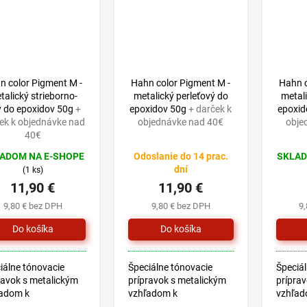
ná, žltá, bronzová,
zelená, žltá, bronzová,
zelená,
, modrá a
šedá, modrá a
šedá, 
ťová,...
perleťová,...
perleťov
n color Pigment M -
Hahn color Pigment M -
Hahn c
talický strieborno-
metalický perleťový do
metal
ý do epoxidov 50g
+
epoxidov 50g
+ darček k
epoxid
ek k objednávke nad
objednávke nad 40€
obje
40€
ADOM NA E-SHOPE
Odoslanie do 14 prac.
SKLAD
dní
(1 ks)
11,90 €
11,90 €
9,80 € bez DPH
9,80 € bez DPH
9
iálne tónovacie
Špeciálne tónovacie
Špeciál
ravok s metalickým
prípravok s metalickým
príprav
adom k
vzhľadom k
vzhľad
arbovanie
prefarbovanie
prefar