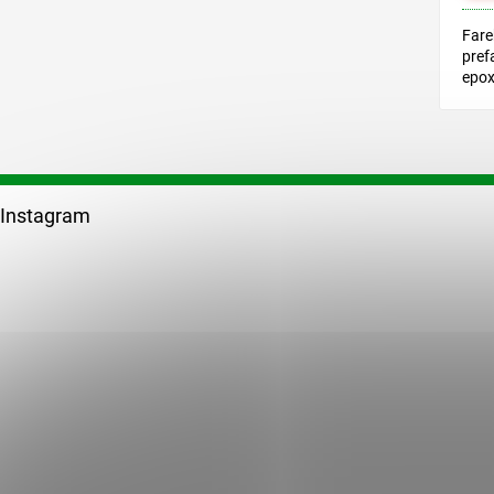
Fare
pref
epox
HAH
Z
á
Instagram
p
ä
t
i
e