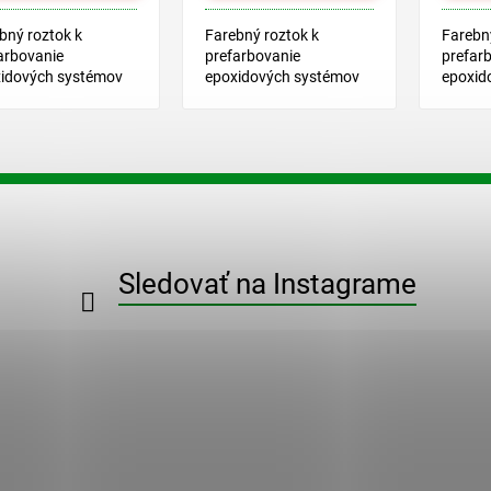
bný roztok k
Farebný roztok k
Farebný
arbovanie
prefarbovanie
prefar
idových systémov
epoxidových systémov
epoxid
N COLOR EPOX.
HAHN COLOR EPOX.
HAHN 
O
v
l
á
d
a
c
Sledovať na Instagrame
i
e
p
r
v
k
y
v
ý
p