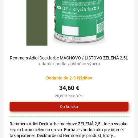
o
u
d
k
u
t
k
o
t
v
o
v
42,30 €
–18 %
Remmers Adiol Deckfarbe MACHOVO / LISTOVO ZELENÁ 2,5L
+ darček podľa vlastného výberu
Dodanie do 2-3 týždňov
34,60 €
28,60 € bez DPH
Remmers Adiol Deckfarbe machové ZELENÁ 2,5L Ide o vysoko
kryciu farbu nielen na drevo. Farba je vhodná ako pre interiér
tak aj exteriér. Deckfarbe od Remmers je produkt, ktorý...