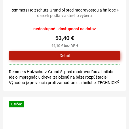
Remmers Holzschutz-Grund 5l pred modravosťou a hnilobe
+
darček podľa vlastného výberu
nedostupné - dostupnosť na dotaz
53,40 €
44,10 € bez DPH
Detail
Remmers Holzschutz-Grund 5l pred modravosťou a hnilobe
Ide o impregnáciu dreva, založenú na báze rozpúšťadiel.
Výhodou je prevencia proti zamodraniu a hnilobe. TECHNICKÝ
LIST
Darček