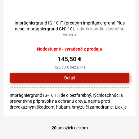
Imprägniergrund IG-10 IT (predtým Imprägniergrund Plus
nebo Imprägniergrund GN) 10L
+ darček podľa vlastného
výberu
Nedostupné - vyradené z predaja
145,50 €
120,30 € bez DPH
Detail
Imprägniergrund IG-10 IT Ide o bezfarebný, rýchloschnúci a
preventívne prípravok na ochranu dreva, najmä proti
drevokazným škodcom, hubám, hmyzu či zamodranie. Liek je
určený...
20
položiek celkom
O
v