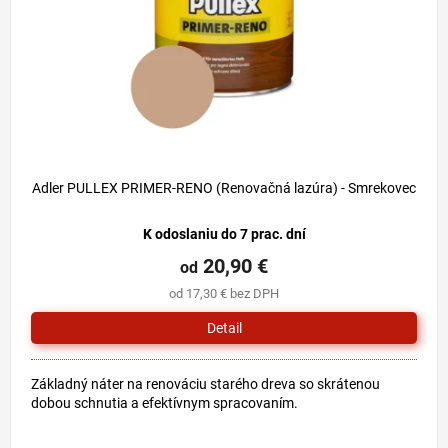
o
u
d
k
u
t
k
o
t
v
o
v
Adler PULLEX PRIMER-RENO (Renovačná lazúra) - Smrekovec
K odoslaniu do 7 prac. dní
20,90 €
od
od 17,30 € bez DPH
Detail
Základný náter na renováciu starého dreva so skrátenou
dobou schnutia a efektívnym spracovaním.