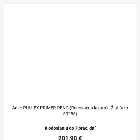
Adler PULLEX PRIMER-RENO (Renovačná lazúra) - Žltá (ako
50255)
K odoslaniu do 7 prac. dní
201,90 €