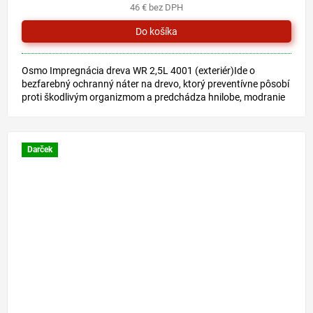
46 € bez DPH
Osmo Impregnácia dreva WR 2,5L 4001 (exteriér)Ide o
bezfarebný ochranný náter na drevo, ktorý preventívne pôsobí
proti škodlivým organizmom a predchádza hnilobe, modranie
dreva...
Darček