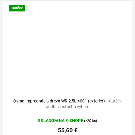
Darček
67 €
–17 %
Osmo Impregnácia dreva WR 2,5L 4001 (exteriér)
+ darček
podľa vlastného výberu
SKLADOM NA E-SHOPE
(>20 ks)
55,60 €