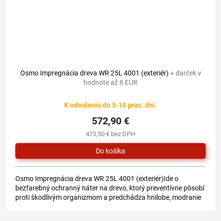
604,30 €
–5 %
Osmo Impregnácia dreva WR 25L 4001 (exteriér)
+ darček v
hodnote až 8 EUR
K odoslaniu do 5-10 prac. dní.
572,90 €
473,50 € bez DPH
Osmo Impregnácia dreva WR 25L 4001 (exteriér)Ide o
bezfarebný ochranný náter na drevo, ktorý preventívne pôsobí
proti škodlivým organizmom a predchádza hnilobe, modranie
dreva a...