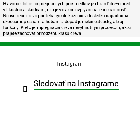
l
Hlavnou úlohou impregnačných prostriedkov je chrániť drevo pred
á
vlhkosťou a škodcami, čím je výrazne ovplyvnená jeho životnosť.
d
Neošetrené drevo podlieha rýchlo kazeniu v dôsledku napadnutia
a
škodcami, plesňami a hubami a dopad je nielen estetický, ale aj
c
funkčný. Preto je impregnácia dreva nevyhnutným procesom, ak si
i
prajete zachovať prirodzenú krásu dreva.
e
p
Z
r
á
v
p
k
Instagram
ä
y
t
v
i
ý
Sledovať na Instagrame
e
p
i
s
u