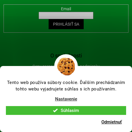
Email
PRIHLÁSIŤ SA
O spoločnosti
Ceny prepravy a platobné podmienky
Obchodné podmienky
Kontakty
Tento web používa súbory cookie. Ďalším prechádzaním
Ochrana osobných údajov
tohto webu vyjadrujete súhlas s ich používaním.
Blog
Nastavenie
Súhlasím
Odmietnuť
Vytvoril Shoptet Premium