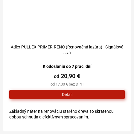
Adler PULLEX PRIMER-RENO (Renovačná lazúra) - Signálová
sivá
K odoslaniu do 7 prac. dní
20,90 €
od
od 17,30 € bez DPH
Detail
Základný náter na renováciu starého dreva so skrátenou
dobou schnutia a efektívnym spracovaním.