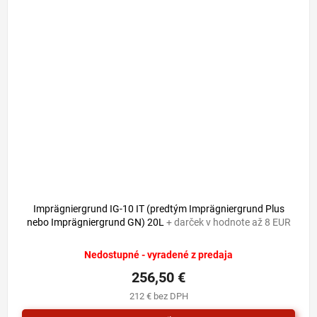
Imprägniergrund IG-10 IT (predtým Imprägniergrund Plus
nebo Imprägniergrund GN) 20L
+ darček v hodnote až 8 EUR
Nedostupné - vyradené z predaja
256,50 €
212 € bez DPH