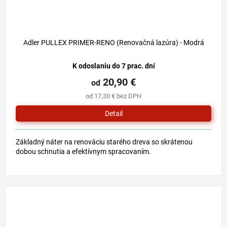
Adler PULLEX PRIMER-RENO (Renovačná lazúra) - Modrá
K odoslaniu do 7 prac. dní
20,90 €
od
od 17,30 € bez DPH
Detail
Základný náter na renováciu starého dreva so skrátenou
dobou schnutia a efektívnym spracovaním.