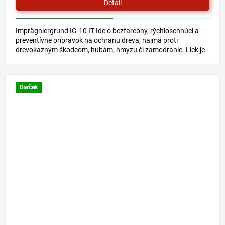
Detail
Imprägniergrund IG-10 IT Ide o bezfarebný, rýchloschnúci a
preventívne prípravok na ochranu dreva, najmä proti
drevokazným škodcom, hubám, hmyzu či zamodranie. Liek je
určený...
Darček