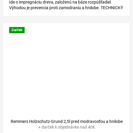
Ide o impregnáciu dreva, založenú na báze rozpúšťadiel.
Výhodou je prevencia proti zamodraniu a hnilobe. TECHNICKÝ
LIST
Darček
Remmers Holzschutz-Grund 2,5l pred modravosťou a hnilobe
+ darček k objednávke nad 40€