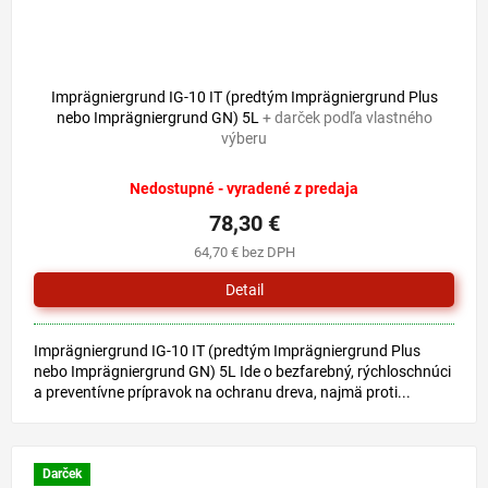
Imprägniergrund IG-10 IT (predtým Imprägniergrund Plus
nebo Imprägniergrund GN) 5L
+ darček podľa vlastného
výberu
Nedostupné - vyradené z predaja
78,30 €
64,70 € bez DPH
Detail
Imprägniergrund IG-10 IT (predtým Imprägniergrund Plus
nebo Imprägniergrund GN) 5L Ide o bezfarebný, rýchloschnúci
a preventívne prípravok na ochranu dreva, najmä proti...
Darček