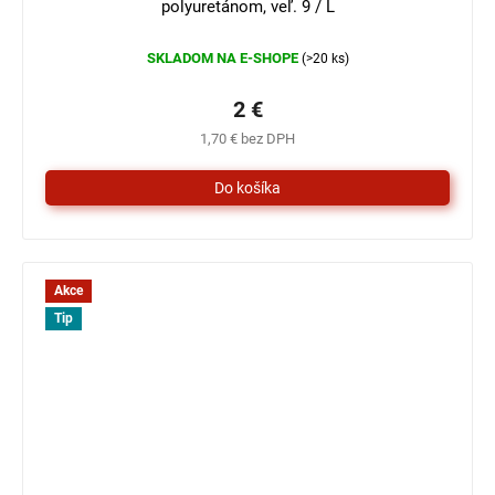
polyuretánom, veľ. 9 / L
SKLADOM NA E-SHOPE
(>20 ks)
2 €
1,70 € bez DPH
Akce
Tip