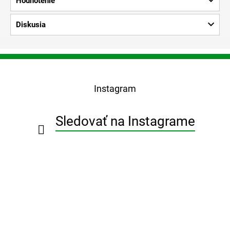
Hodnotenie
Diskusia
Z
á
p
Instagram
ä
t
i
Sledovať na Instagrame
e