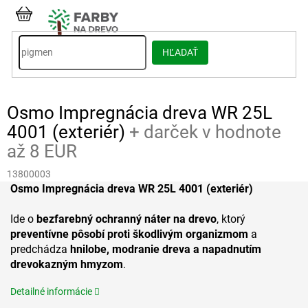
Prejsť
na
NÁKUPNÝ
obsah
KOŠÍK
HĽADAŤ
Osmo Impregnácia dreva WR 25L
4001 (exteriér)
+ darček v hodnote
až 8 EUR
13800003
Osmo Impregnácia dreva WR 25L 4001 (exteriér)
Ide o
bezfarebný ochranný náter na drevo
, ktorý
preventívne pôsobí proti škodlivým organizmom
a
predchádza
hnilobe, modranie dreva a napadnutím
drevokazným hmyzom
.
Detailné informácie