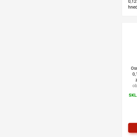
0,12
hned
na b
olej
všet
exter
Os
0,
ob
SKL