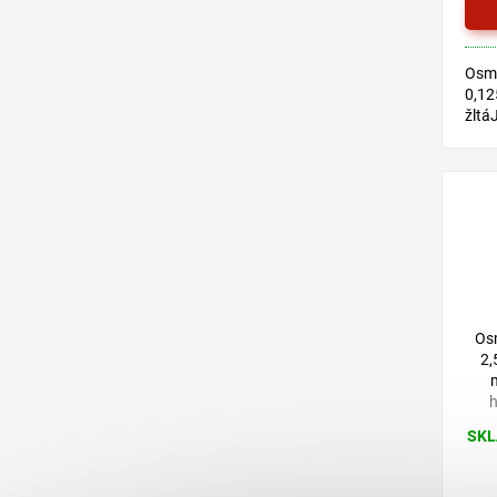
Osmo
0,12
žltá
báze
vhod
dreví
Os
2,
h
SKL