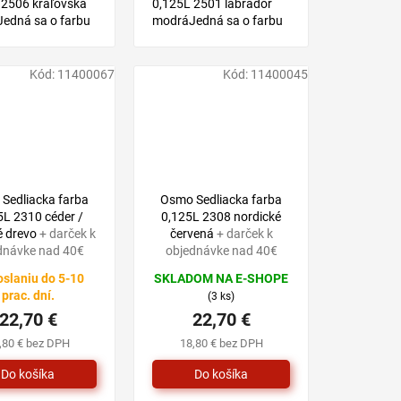
 2506 kráľovská
0,125L 2501 labrador
edná sa o farbu
modráJedná sa o farbu
e prírodných
na báze prírodných
 vhodnú pre
olejov, vhodnú pre
druhy drevín v
všetky druhy drevín v
Kód:
11400067
Kód:
11400045
i.
exteriéri.
Sedliacka farba
Osmo Sedliacka farba
5L 2310 céder /
0,125L 2308 nordické
é drevo
+ darček k
červená
+ darček k
dnávke nad 40€
objednávke nad 40€
oslaniu do 5-10
SKLADOM NA E-SHOPE
prac. dní.
(3 ks)
22,70 €
22,70 €
,80 € bez DPH
18,80 € bez DPH