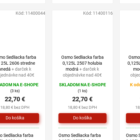
áze prírodných
na báze prírodných
farbu 
ov, vhodnú pre
olejov, vhodnú pre
prírodn
ky druhy drevín v
všetky druhy drevín v
vhodnú
Kód:
11400044
Kód:
11400116
iéri.
exteriéri.
drevín v
mo Sedliacka farba
Osmo Sedliacka farba
Osmo 
125L 2606 stredne
0,125L 2507 holubia
0,125
hnedá
+ darček k
modrá
+ darček k
mo
jednávke nad 40€
objednávke nad 40€
obje
ADOM NA E-SHOPE
SKLADOM NA E-SHOPE
K od
(3 ks)
(1 ks)
22,70 €
22,70 €
18,80 € bez DPH
18,80 € bez DPH
18
 Sedliacka farba
Osmo Sedliacka farba
Osmo S