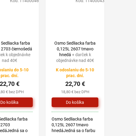
Kód:
11400046
Kód:
11400043
i.
drevín v exteriéri.
Náterom Sedliacke farby
zaistíte...
Sedliacka farba
Osmo Sedliacka farba
 2703 čiernošedá
0,125L 2607 tmavo
ček k objednávke
hnedá
+ darček k
nad 40€
objednávke nad 40€
oslaniu do 5-10
K odoslaniu do 5-10
prac. dní.
prac. dní.
22,70 €
22,70 €
,80 € bez DPH
18,80 € bez DPH
edliacka farba
Osmo Sedliacka farba
 2703
0,125L 2607 tmavo
šedáJedná sa o
hnedáJedná sa o farbu