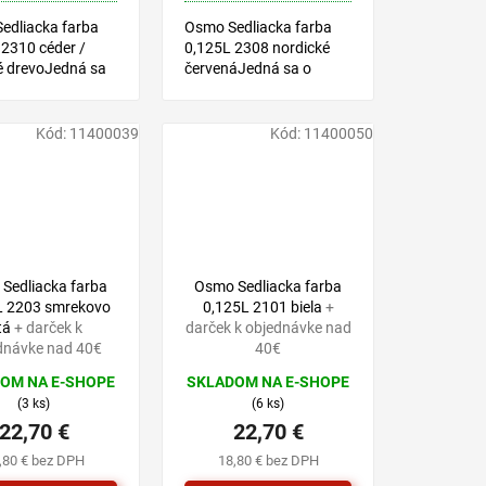
edliacka farba
Osmo Sedliacka farba
 2310 céder /
0,125L 2308 nordické
é drevoJedná sa
červenáJedná sa o
 na báze
farbu na báze
ých olejov,
prírodných olejov,
 pre všetky druhy
vhodnú pre všetky druhy
Kód:
11400039
Kód:
11400050
 exteriéri.
drevín v exteriéri.
Sedliacka farba
Osmo Sedliacka farba
L 2203 smrekovo
0,125L 2101 biela
+
tá
+ darček k
darček k objednávke nad
dnávke nad 40€
40€
OM NA E-SHOPE
SKLADOM NA E-SHOPE
(3 ks)
(6 ks)
22,70 €
22,70 €
,80 € bez DPH
18,80 € bez DPH