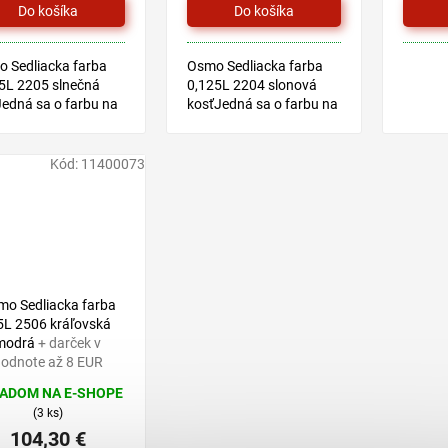
 Sedliacka farba
Osmo Sedliacka farba
5L 2205 slnečná
0,125L 2204 slonová
Jedná sa o farbu na
kosťJedná sa o farbu na
 prírodných olejov,
báze prírodných olejov,
nú pre všetky druhy
vhodnú pre všetky druhy
n v exteriéri.
drevín v exteriéri.
Kód:
11400073
125,70 €
–17 %
mo Sedliacka farba
5L 2506 kráľovská
modrá
+ darček v
odnote až 8 EUR
ADOM NA E-SHOPE
(3 ks)
104,30 €