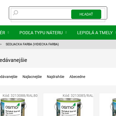
HĽADAŤ
IÉR
PODĽA TYPU NÁTERU
LEPIDLÁ A TMELY
SEDLIACKA FARBA (VIDIECKA FARBA)
edávanejšie
edávanejšie
Najlacnejšie
Najdrahšie
Abecedne
Kód:
3213088/RAL80
Kód:
3213085/RAL