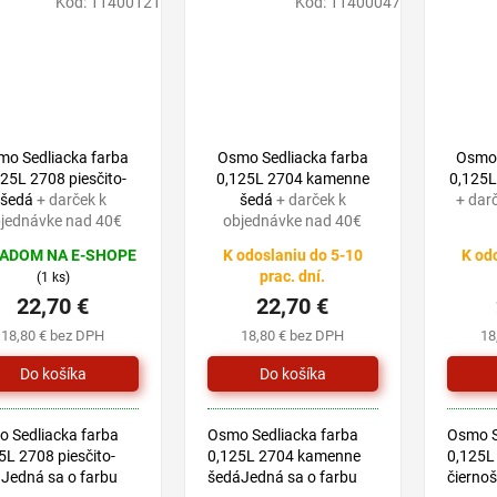
Kód:
11400121
Kód:
11400047
exteriéri.
exteriér
mo Sedliacka farba
Osmo Sedliacka farba
Osmo 
125L 2708 piesčito-
0,125L 2704 kamenne
0,125L
šedá
+ darček k
šedá
+ darček k
+ dar
jednávke nad 40€
objednávke nad 40€
ADOM NA E-SHOPE
K odoslaniu do 5-10
K od
prac. dní.
(1 ks)
22,70 €
22,70 €
18,80 € bez DPH
18,80 € bez DPH
18
 Sedliacka farba
Osmo Sedliacka farba
Osmo S
5L 2708 piesčito-
0,125L 2704 kamenne
0,125L
Jedná sa o farbu
šedáJedná sa o farbu
čierno