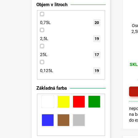
Objem v litroch
0,75L
20
Os
2,5
2,5L
19
25L
17
SKL
0,125L
19
Základná farba
nepo
na b
do ex
vhod
hrač