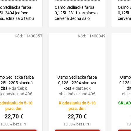
 Sedliacka farba
Osmo Sedliacka farba
Osmo S
5L 2404 jedľovo
0,125L 2311 karmínovo
0,125L
náJedná sa o farbu
červená Jedná sa o
červen
áze prírodných
farbu na báze
o farbu
ov, vhodnú pre
prírodných olejov,
prírodn
ky druhy drevín v
vhodnú pre všetky druhy
vhodnú
Kód:
11400057
Kód:
11400049
iéri.
drevín v exteriéri.
drevín v
mo Sedliacka farba
Osmo Sedliacka farba
Osmo 
125L 2205 slnečná
0,125L 2204 slonová
0,125
žltá
+ darček k
kosť
+ darček k
žl
jednávke nad 40€
objednávke nad 40€
obje
odoslaniu do 5-10
K odoslaniu do 5-10
SKLAD
prac. dní.
prac. dní.
22,70 €
22,70 €
18,80 € bez DPH
18,80 € bez DPH
18