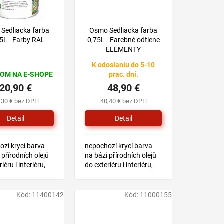
Sedliacka farba
Osmo Sedliacka farba
5L - Farby RAL
0,75L - Farebné odtiene
ELEMENTY
K odoslaniu do 5-10
OM NA E-SHOPE
prac. dní.
20,90 €
48,90 €
,30 € bez DPH
40,40 € bez DPH
Detail
Detail
zí krycí barva
nepochozí krycí barva
 přírodních olejů
na bázi přírodních olejů
iéru i interiéru,
do exteriéru i interiéru,
 na dětské
vhodná na dětské
hračky
Kód:
11400142
Kód:
11000155