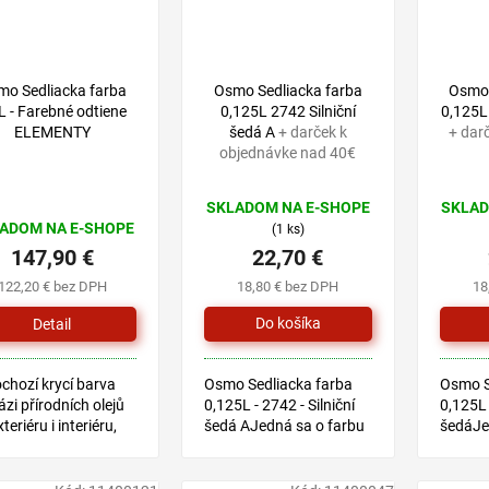
mo Sedliacka farba
Osmo Sedliacka farba
Osmo 
L - Farebné odtiene
0,125L 2742 Silniční
0,125L
ELEMENTY
šedá A
+ darček k
+ dar
objednávke nad 40€
SKLADOM NA E-SHOPE
SKLAD
ADOM NA E-SHOPE
(1 ks)
147,90 €
22,70 €
122,20 € bez DPH
18,80 € bez DPH
18
Detail
chozí krycí barva
Osmo Sedliacka farba
Osmo S
ázi přírodních olejů
0,125L - 2742 - Silniční
0,125L
teriéru i interiéru,
šedá AJedná sa o farbu
šedáJe
ná na dětské
na báze prírodných
na báz
ky
olejov, vhodnú pre
olejov,
všetky druhy drevín v
všetky 