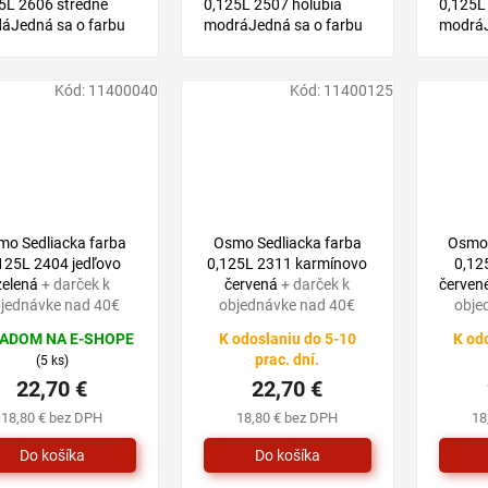
5L 2606 stredne
0,125L 2507 holubia
0,125L
áJedná sa o farbu
modráJedná sa o farbu
modráJ
áze prírodných
na báze prírodných
na báz
ov, vhodnú pre
olejov, vhodnú pre
olejov,
ky druhy drevín v
všetky druhy drevín v
všetky 
Kód:
11400040
Kód:
11400125
iéri.
exteriéri.
exteriér
mo Sedliacka farba
Osmo Sedliacka farba
Osmo 
125L 2404 jedľovo
0,125L 2311 karmínovo
0,12
zelená
+ darček k
červená
+ darček k
červen
jednávke nad 40€
objednávke nad 40€
obje
ADOM NA E-SHOPE
K odoslaniu do 5-10
K od
prac. dní.
(5 ks)
22,70 €
22,70 €
18,80 € bez DPH
18,80 € bez DPH
18