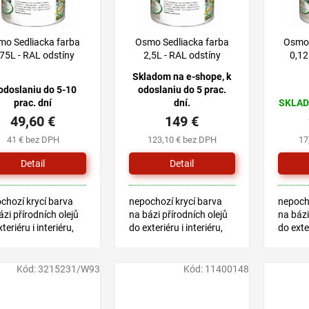
mo Sedliacka farba
Osmo Sedliacka farba
Osmo 
,75L - RAL odstíny
2,5L - RAL odstíny
0,12
Skladom na e-shope, k
odoslaniu do 5-10
odoslaniu do 5 prac.
prac. dní
dní.
SKLAD
49,60 €
149 €
41 € bez DPH
123,10 € bez DPH
17
Detail
Detail
chozí krycí barva
nepochozí krycí barva
nepocho
ázi přírodních olejů
na bázi přírodních olejů
na bázi
teriéru i interiéru,
do exteriéru i interiéru,
do exter
ná na dětské
vhodná na dětské
vhodná
ky
hračky
hračky
Kód:
3215231/W93
Kód:
11400148