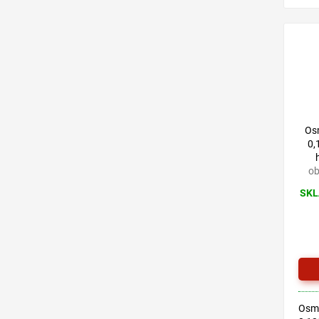
na b
olej
všet
exter
Os
0,
ob
SKL
Osmo