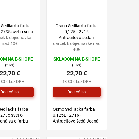
Sedliacka farba
Osmo Sedliacka farba
 2735 svetlo šedá
0,125L 2716
ček k objednávke
Antracitovo šedá
+
nad 40€
darček k objednávke nad
40€
OM NA E-SHOPE
SKLADOM NA E-SHOPE
(2 ks)
(5 ks)
22,70 €
22,70 €
,80 € bez DPH
18,80 € bez DPH
edliacka farba
Osmo Sedliacka farba
 2735 svetlo
0,125L - 2716 -
dná sa o farbu
Antracitovo šedá Jedná
e prírodných
sa o farbu na báze
 vhodnú pre
prírodných olejov,
druhy drevín v
vhodnú pre všetky druhy