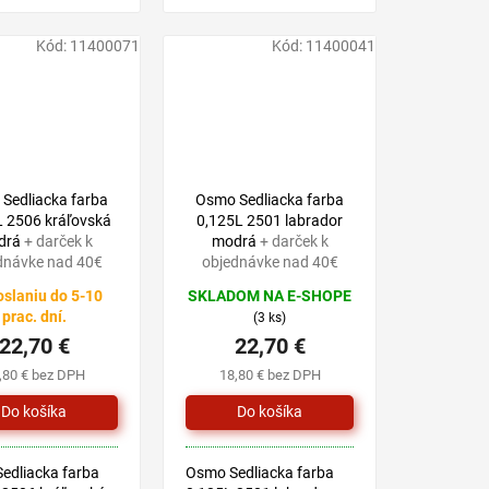
na báze
na báze prírodných
ých olejov,
olejov, vhodnú pre
 pre všetky druhy
všetky druhy drevín v
Kód:
11400071
Kód:
11400041
 exteriéri.
exteriéri.
Sedliacka farba
Osmo Sedliacka farba
L 2506 kráľovská
0,125L 2501 labrador
drá
+ darček k
modrá
+ darček k
dnávke nad 40€
objednávke nad 40€
oslaniu do 5-10
SKLADOM NA E-SHOPE
prac. dní.
(3 ks)
22,70 €
22,70 €
,80 € bez DPH
18,80 € bez DPH
edliacka farba
Osmo Sedliacka farba