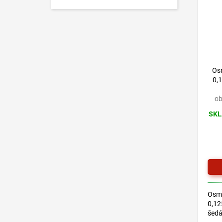
Os
0,
ob
SKL
Osmo
0,12
šedá