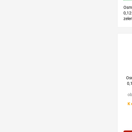
Osmo
0,12
zele
na b
olej
všet
exter
Os
0,
ob
K 