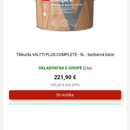
o
u
d
k
u
t
k
o
t
v
o
v
Tikkurila VALTTI PLUS COMPLETE - 9L - bezbarvá báze
SKLADOM NA E-SHOPE
(2 ks)
221,90 €
183,40 € bez DPH