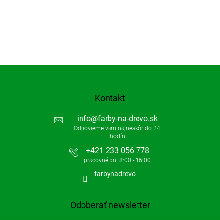
p
i
s
u
Kontakt
info
@
farby-na-drevo.sk
+421 233 056 778
farbynadrevo
Odoberať newsletter