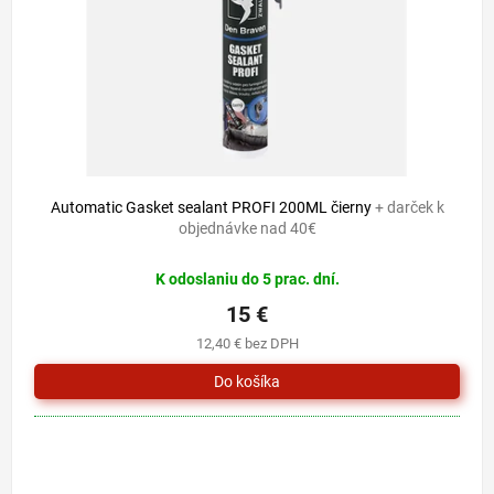
o
u
d
k
u
t
k
o
t
v
o
v
Automatic Gasket sealant PROFI 200ML čierny
+ darček k
objednávke nad 40€
K odoslaniu do 5 prac. dní.
15 €
12,40 € bez DPH