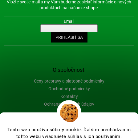
Vložte svoj e-mail a my Vám budeme zasielať informácie o nových
produktoch na našom e-shope.
Email
PRIHLÁSIŤ SA
O spoločnosti
Ceny prepravy a platobné podmienky
Obchodné podmienky
Kontakty
Ochrana osobných údajov
Blog
Tento web používa súbory cookie. Ďalším prechádzaním
tohto webu vyjadrujete súhlas s ich používaním.