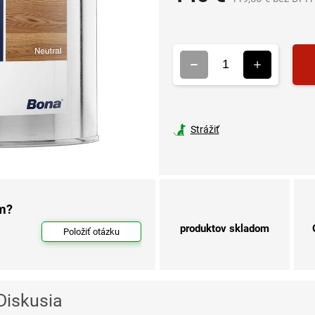
Strážiť
om?
produktov skladom
Položiť otázku
Diskusia