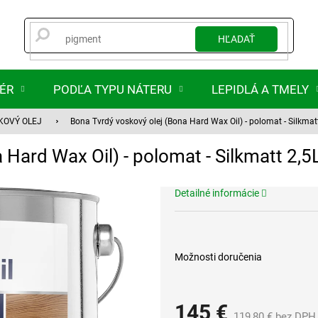
HĽADAŤ
IÉR
PODĽA TYPU NÁTERU
LEPIDLÁ A TMELY
KOVÝ OLEJ
Bona Tvrdý voskový olej (Bona Hard Wax Oil) - polomat - Silkmat
 Hard Wax Oil) - polomat - Silkmatt 2,5
Detailné informácie
Možnosti doručenia
145 €
119,80 € bez DPH