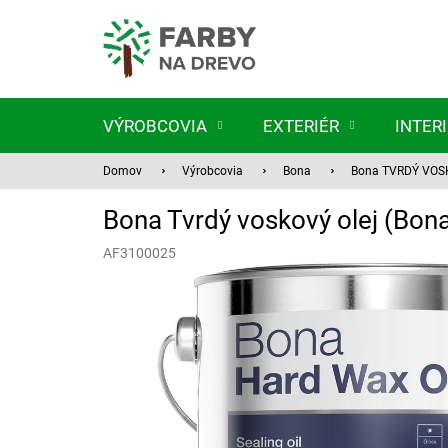
Prejsť
na
obsah
VÝROBCOVIA
EXTERIÉR
INTER
Domov
Výrobcovia
Bona
Bona TVRDÝ VOS
Bona Tvrdý voskový olej (Bona
AF3100025