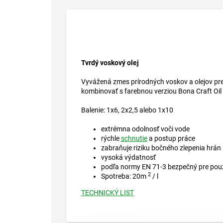
Tvrdý voskový olej
Vyvážená zmes prírodných voskov a olejov pre 
kombinovať s farebnou verziou Bona Craft Oil
Balenie: 1x6, 2x2,5 alebo 1x10
extrémna odolnosť voči vode
rýchle
schnutie
a postup práce
zabraňuje riziku bočného zlepenia hrán
vysoká výdatnosť
podľa normy EN 71-3 bezpečný pre použ
2
Spotreba: 20m
/ l
TECHNICKÝ LIST