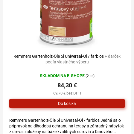
o
u
d
k
u
t
k
o
t
v
o
v
Remmers Gartenholz-Öle 5l Universal-Öl / farblos
+ darček
podľa vlastného výberu
SKLADOM NA E-SHOPE
(2 ks)
84,30 €
69,70 € bez DPH
Remmers Gartenholz-Öle 5l Universal-Öl / farblos Jedná sa o
prípravok na dlhodobú ochranu na terasy a záhradný nábytok
z dreva, založený na báze kvalitných surovín a ľanového...