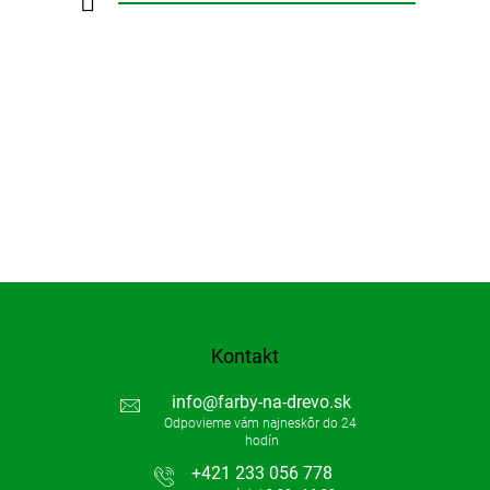
Kontakt
info
@
farby-na-drevo.sk
+421 233 056 778