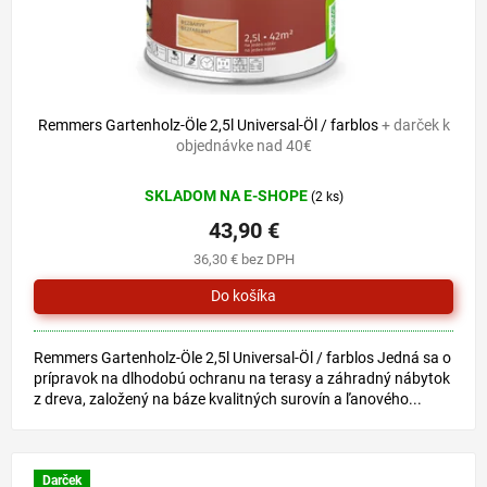
Remmers Gartenholz-Öle 2,5l Universal-Öl / farblos
+ darček k
objednávke nad 40€
SKLADOM NA E-SHOPE
(2 ks)
43,90 €
36,30 € bez DPH
Remmers Gartenholz-Öle 2,5l Universal-Öl / farblos Jedná sa o
prípravok na dlhodobú ochranu na terasy a záhradný nábytok
z dreva, založený na báze kvalitných surovín a ľanového...
Darček