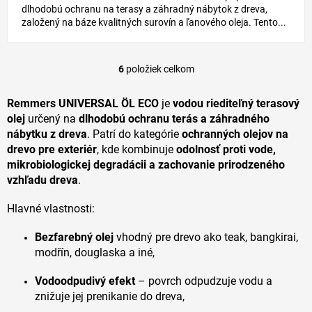
dlhodobú ochranu na terasy a záhradný nábytok z dreva,
založený na báze kvalitných surovín a ľanového oleja. Tento...
6
položiek celkom
O
v
l
Remmers UNIVERSAL ÖL ECO
je
vodou riediteľný terasový
á
olej
určený na
dlhodobú ochranu terás a záhradného
d
nábytku z dreva
. Patrí do kategórie
ochranných olejov na
a
drevo pre exteriér
, kde kombinuje
odolnosť proti vode,
c
mikrobiologickej degradácii a zachovanie prirodzeného
i
vzhľadu dreva
.
e
p
r
Hlavné vlastnosti:
v
k
Bezfarebný olej
vhodný pre drevo ako teak, bangkirai,
y
modřín, douglaska a iné,
v
ý
Vodoodpudivý efekt
– povrch odpudzuje vodu a
p
znižuje jej prenikanie do dreva,
i