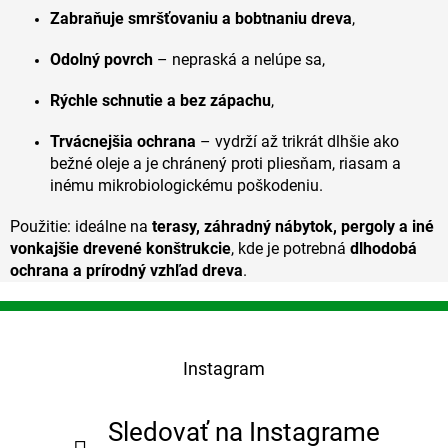
s
Zabraňuje smršťovaniu a bobtnaniu dreva
,
u
Odolný povrch
– nepraská a nelúpe sa,
Rýchle schnutie a bez zápachu
,
Trvácnejšia ochrana
– vydrží až trikrát dlhšie ako
bežné oleje a je chránený proti pliesňam, riasam a
inému mikrobiologickému poškodeniu.
Použitie: ideálne na
terasy, záhradný nábytok, pergoly a iné
vonkajšie drevené konštrukcie
, kde je potrebná
dlhodobá
ochrana a prírodný vzhľad dreva
.
Z
á
p
Instagram
ä
t
i
Sledovať na Instagrame
e