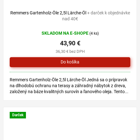
Remmers Gartenholz-Öle 2,5l Lärche-Öl
+ darček k objednávke
nad 40€
SKLADOM NA E-SHOPE
(4 ks)
43,90 €
36,30 € bez DPH
Remmers Gartenholz-Öle 2,5l Lärche-Öl Jedná sa o prípravok
na dlhodobú ochranu na terasy a záhradný nábytok z dreva,
založený na báze kvalitných surovín a ľanového oleja. Tento...
Darček