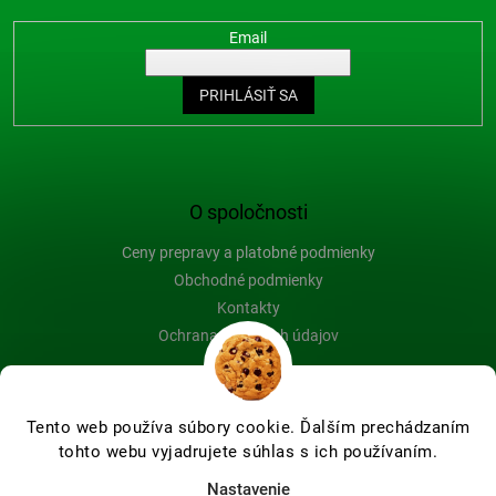
Email
PRIHLÁSIŤ SA
O spoločnosti
Ceny prepravy a platobné podmienky
Obchodné podmienky
Kontakty
Ochrana osobných údajov
Blog
Tento web používa súbory cookie. Ďalším prechádzaním
tohto webu vyjadrujete súhlas s ich používaním.
Vytvoril Shoptet Premium
Nastavenie