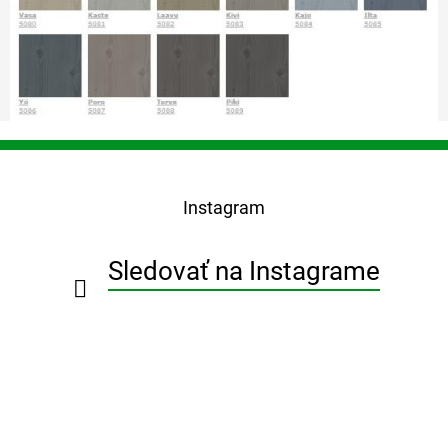
Z
á
p
Instagram
ä
t
i
Sledovať na Instagrame
e