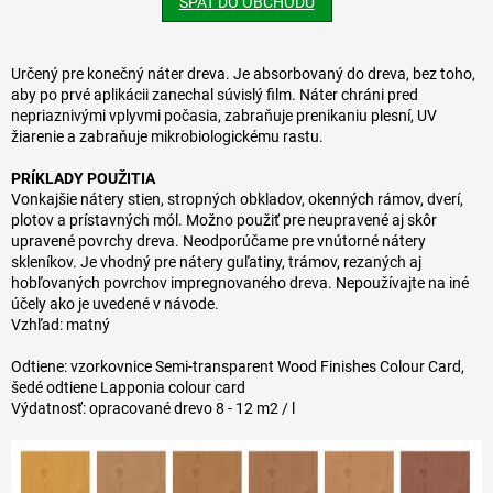
SPÄŤ DO OBCHODU
Určený pre konečný náter dreva. Je absorbovaný do dreva, bez toho,
aby po prvé aplikácii zanechal súvislý film. Náter chráni pred
nepriaznivými vplyvmi počasia, zabraňuje prenikaniu plesní, UV
žiarenie a zabraňuje mikrobiologickému rastu.
PRÍKLADY POUŽITIA
Vonkajšie nátery stien, stropných obkladov, okenných rámov, dverí,
plotov a prístavných mól. Možno použiť pre neupravené aj skôr
upravené povrchy dreva. Neodporúčame pre vnútorné nátery
skleníkov. Je vhodný pre nátery guľatiny, trámov, rezaných aj
hobľovaných povrchov impregnovaného dreva. Nepoužívajte na iné
účely ako je uvedené v návode.
Vzhľad: matný
Odtiene: vzorkovnice Semi-transparent Wood Finishes Colour Card,
šedé odtiene Lapponia colour card
Výdatnosť: opracované drevo 8 - 12 m2 / l