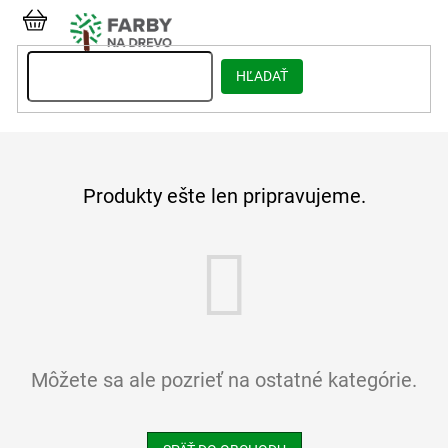
Prejsť
na
NÁKUPNÝ
obsah
KOŠÍK
HĽADAŤ
Produkty ešte len pripravujeme.
Môžete sa ale pozrieť na ostatné kategórie.