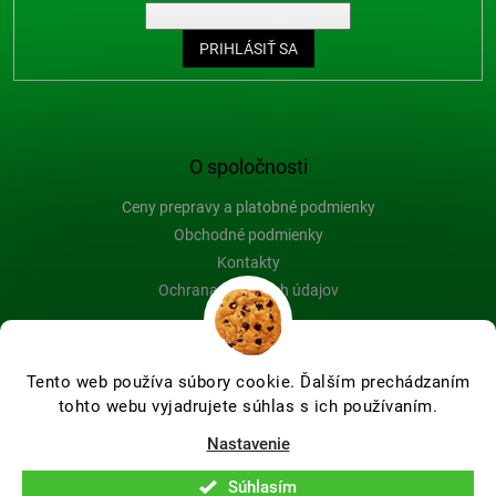
PRIHLÁSIŤ SA
O spoločnosti
Ceny prepravy a platobné podmienky
Obchodné podmienky
Kontakty
Ochrana osobných údajov
Blog
Tento web používa súbory cookie. Ďalším prechádzaním
tohto webu vyjadrujete súhlas s ich používaním.
Vytvoril Shoptet Premium
Nastavenie
Súhlasím
Copyright 2026
Farby-na-drevo.sk
. Všetky práva vyhradené.