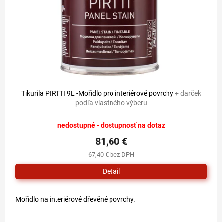
o
u
d
k
u
t
k
o
t
v
o
v
Tikurila PIRTTI 9L -Mořidlo pro interiérové povrchy
+ darček
podľa vlastného výberu
nedostupné - dostupnosť na dotaz
81,60 €
67,40 € bez DPH
Detail
Mořidlo na interiérové dřevěné povrchy.