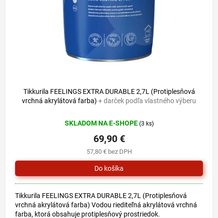
o
u
d
k
u
t
k
o
t
v
o
v
Tikkurila FEELINGS EXTRA DURABLE 2,7L (Protiplesňová
vrchná akrylátová farba)
+ darček podľa vlastného výberu
SKLADOM NA E-SHOPE
(3 ks)
69,90 €
57,80 € bez DPH
Tikkurila FEELINGS EXTRA DURABLE 2,7L (Protiplesňová
vrchná akrylátová farba) Vodou riediteľná akrylátová vrchná
farba, ktorá obsahuje protiplesňový prostriedok.