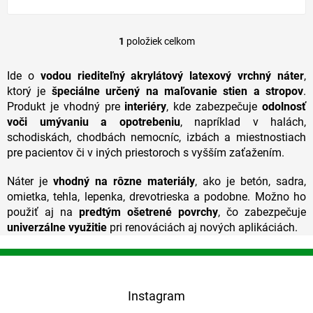
1
položiek celkom
O
v
l
Ide o
vodou riediteľný akrylátový latexový vrchný náter
,
á
ktorý je
špeciálne určený na maľovanie stien a stropov
.
d
Produkt je vhodný pre
interiéry
, kde zabezpečuje
odolnosť
a
voči umývaniu a opotrebeniu
, napríklad v halách,
c
schodiskách, chodbách nemocníc, izbách a miestnostiach
i
pre pacientov či v iných priestoroch s vyšším zaťažením.
e
p
r
Náter je
vhodný na rôzne materiály
, ako je betón, sadra,
v
omietka, tehla, lepenka, drevotrieska a podobne. Možno ho
k
použiť aj na
predtým ošetrené povrchy
, čo zabezpečuje
y
univerzálne využitie
pri renováciách aj nových aplikáciách.
v
ý
Z
p
á
i
p
s
Instagram
u
ä