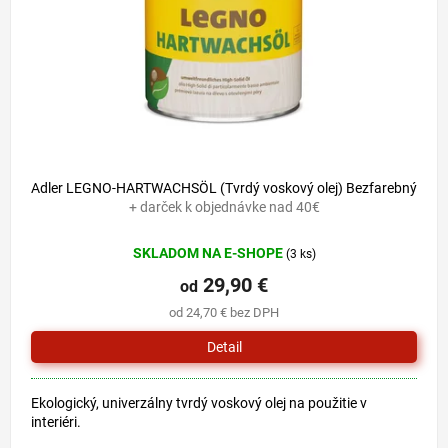
o
u
d
k
u
t
k
o
t
v
o
v
Adler LEGNO-HARTWACHSÖL (Tvrdý voskový olej) Bezfarebný
+ darček k objednávke nad 40€
SKLADOM NA E-SHOPE
(3 ks)
29,90 €
od
od 24,70 € bez DPH
Detail
Ekologický, univerzálny tvrdý voskový olej na použitie v
interiéri.