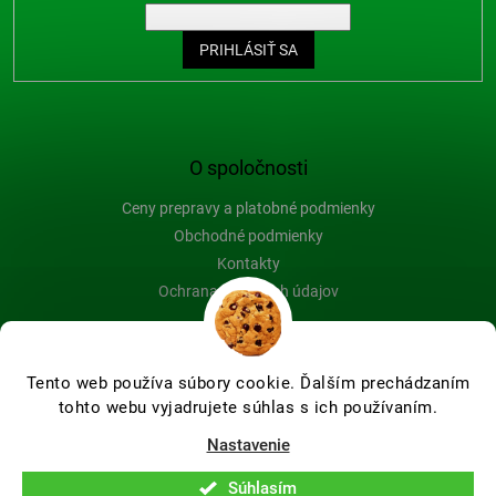
PRIHLÁSIŤ SA
O spoločnosti
Ceny prepravy a platobné podmienky
Obchodné podmienky
Kontakty
Ochrana osobných údajov
Blog
Tento web používa súbory cookie. Ďalším prechádzaním
tohto webu vyjadrujete súhlas s ich používaním.
Vytvoril Shoptet Premium
Nastavenie
Súhlasím
Copyright 2026
Farby-na-drevo.sk
. Všetky práva vyhradené.