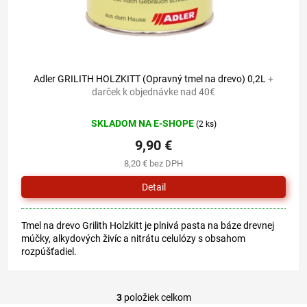
Adler GRILITH HOLZKITT (Opravný tmel na drevo) 0,2L
+
darček k objednávke nad 40€
SKLADOM NA E-SHOPE
(2 ks)
9,90 €
8,20 € bez DPH
Detail
Tmel na drevo Grilith Holzkitt je plnivá pasta na báze drevnej
múčky, alkydových živíc a nitrátu celulózy s obsahom
rozpúšťadiel.
3
položiek celkom
O