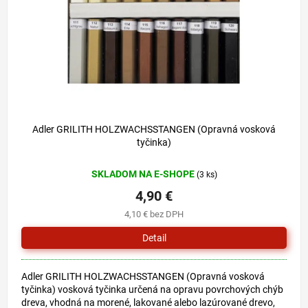
o
u
d
k
u
t
k
o
t
v
o
v
Adler GRILITH HOLZWACHSSTANGEN (Opravná vosková
tyčinka)
SKLADOM NA E-SHOPE
(3 ks)
4,90 €
4,10 € bez DPH
Detail
Adler GRILITH HOLZWACHSSTANGEN (Opravná vosková
tyčinka) vosková tyčinka určená na opravu povrchových chýb
dreva, vhodná na morené, lakované alebo lazúrované drevo,