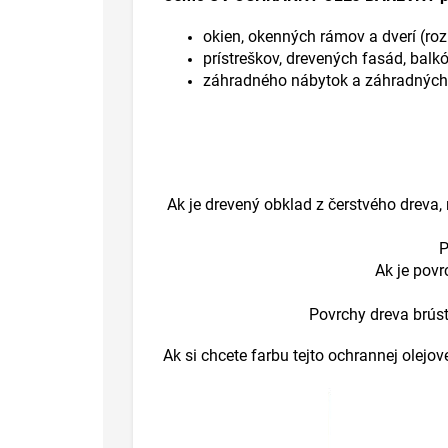
okien, okenných rámov a dverí (ro
prístreškov, drevených fasád, balkó
záhradného nábytok a záhradnýc
Ak je drevený obklad z čerstvého dreva,
P
Ak je pov
Povrchy dreva brús
Ak si chcete farbu tejto ochrannej olej