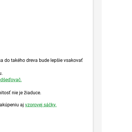
 sa do takého dreva bude lepšie vsakovať
u.
dšeďovač.
tosť nie je žiaduce.
zakúpeniu aj
vzorovej sáčky.