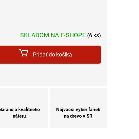
SKLADOM NA E-SHOPE
(6 ks)
dnotková
a:
Pridať do košíka
Garancia kvalitného
Najväčší výber farieb
náteru
na drevo v SR