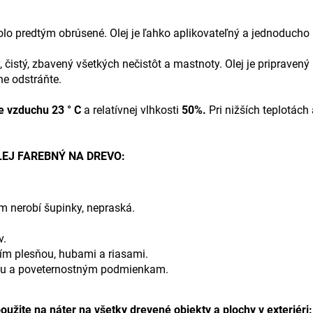
olo predtým obrúsené. Olej je ľahko aplikovateľný a jednoducho p
 čistý, zbavený všetkých nečistôt a mastnoty. Olej je pripravený 
ne odstráňte.
te vzduchu 23 ° C
a relatívnej vlhkosti
50%.
Pri nižších teplotách
LEJ FAREBNÝ NA DREVO:
 nerobí šupinky, nepraská.
v.
ím plesňou, hubami a riasami.
niu a poveternostným podmienkam.
e na náter na všetky drevené objekty a plochy v exteriéri: