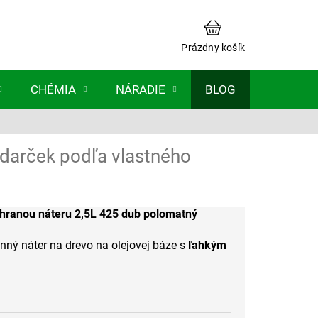
NÁKUPNÝ
KOŠÍK
Prázdny košík
CHÉMIA
NÁRADIE
BLOG
 darček podľa vlastného
hranou náteru 2,5L 425 dub polomatný
ný náter na drevo na olejovej báze s
ľahkým