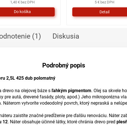
1,40 € bez DPH
5 € bez DPH
Detail
odnotenie (1)
Diskusia
Podrobný popis
eru 2,5L 425 dub polomatný
 drevo na olejovej báze s
ľahkým pigmentom
. Olej sa skvele h
šky pre autá, drevené fasády, ploty, apod.) Jeho mikroporézna v
. Náterom vytvoríte vodeodolný povrch, ktorý nepraská a nelúpe
 náteru zaistíte značné predĺženie pre ďalšiu renováciu. Náter z
u 12
. Náter obsahuje účinné látky, ktoré chránia drevo pred
ples