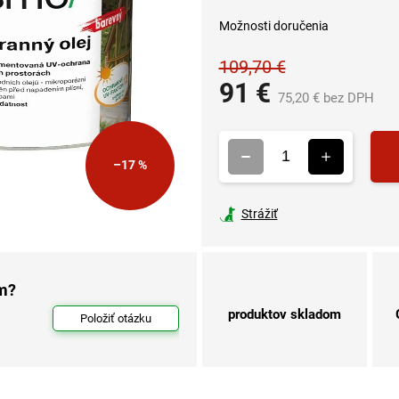
Možnosti doručenia
109,70 €
91 €
75,20 € bez DPH
Je
cen
–17 %
Strážiť
om?
produktov skladom
Položiť otázku