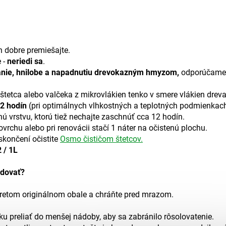
h dobre premiešajte.
e -
neriedi sa
.
nie, hnilobe a napadnutiu drevokazným hmyzom,
odporúčame n
tetca alebo valčeka z mikrovlákien tenko v smere vlákien dreva
2 hodín
(pri optimálnych vlhkostných a teplotných podmienkach
ú vrstvu, ktorú tiež nechajte zaschnúť cca 12 hodín.
vrchu alebo pri renovácii stačí 1 náter na očistenú plochu.
skončení očistite
Osmo čističom štetcov.
 / 1L
adovať?
vretom originálnom obale a chráňte pred mrazom.
u preliať do menšej nádoby, aby sa zabránilo rôsolovatenie.