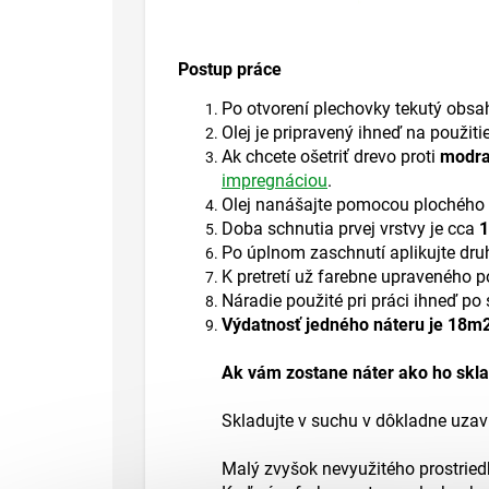
Postup práce
Po otvorení plechovky tekutý obsa
Olej je pripravený ihneď na použiti
Ak chcete ošetriť drevo proti
modra
impregnáciou
.
Olej nanášajte pomocou plochého š
Doba schnutia prvej vrstvy je cca
1
Po úplnom zaschnutí aplikujte druh
K pretretí už farebne upraveného po
Náradie použité pri práci ihneď po 
Výdatnosť jedného náteru je 18m2
Ak vám zostane náter ako ho skl
Skladujte v suchu v dôkladne uza
Malý zvyšok nevyužitého prostriedk