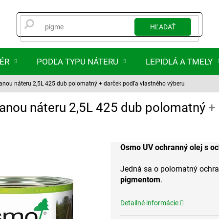
HĽADAŤ
IÉR
PODĽA TYPU NÁTERU
LEPIDLÁ A TMELY
ranou náteru 2,5L 425 dub polomatný
+ darček podľa vlastného výberu
ranou náteru 2,5L 425 dub polomatný
+
Osmo UV ochranný olej s oc
Jedná sa o polomatný ochran
pigmentom
.
Detailné informácie