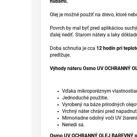
hubami.
Olej je možné použiť na drevo, ktoré neb
Povrch by mal byť pred aplikáciou suchý,
ďalej riediť. Starom nátery a laky dôklad
Doba schnutia je cca
12 hodín pri teplo
predlžuje.
Výhody náteru Osmo UV OCHRANNÝ O
Vďaka mikroporéznym vlastnostiam
Jednoduché použitie.
Vyrobený na báze prírodných olejo
Vrchný náter chráni pred napadnut
Mimoriadne odolný voči UV žiare
Neriedi sa.
Osmo UV OCHRANNÝ OLEJ BAREVNÝ použit