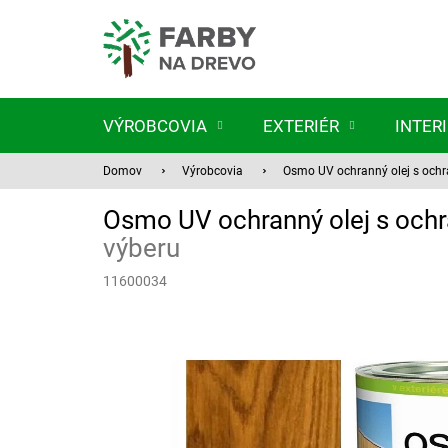
Prejsť
na
obsah
VÝROBCOVIA
EXTERIÉR
INTER
Domov
Výrobcovia
Osmo UV ochranný olej s och
Osmo UV ochranný olej s och
výberu
11600034