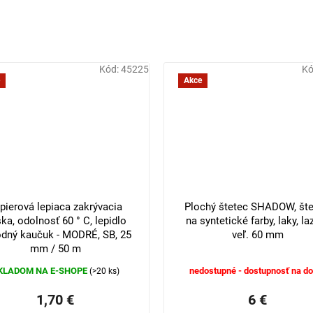
Kód:
45225
Kó
Akce
pierová lepiaca zakrývacia
Plochý štetec SHADOW, šte
ka, odolnosť 60 ° C, lepidlo
na syntetické farby, laky, laz
odný kaučuk - MODRÉ, SB, 25
veľ. 60 mm
mm / 50 m
KLADOM NA E-SHOPE
nedostupné - dostupnosť na do
(>20 ks)
1,70 €
6 €