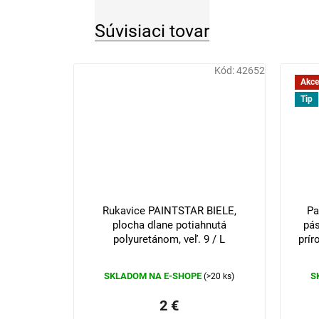
Súvisiaci tovar
Kód:
42652
Akce
Tip
3 €
–33 %
Rukavice PAINTSTAR BIELE,
Pa
plocha dlane potiahnutá
pás
polyuretánom, veľ. 9 / L
prír
SKLADOM NA E-SHOPE
S
(>20 ks)
2 €