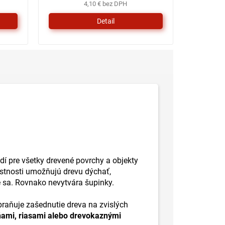
4,10 € bez DPH
Detail
odí pre všetky drevené povrchy a objekty
lastnosti umožňujú drevu dýchať,
 sa. Rovnako nevytvára šupinky.
abraňuje zašednutie dreva na zvislých
ňami, riasami alebo drevokaznými