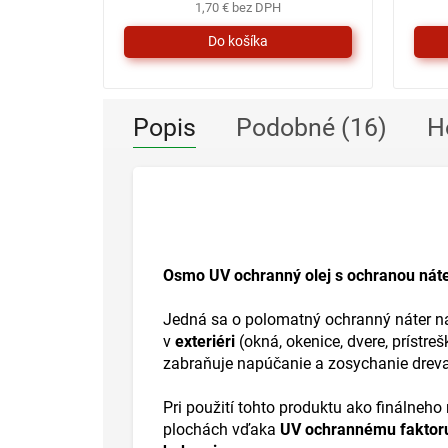
1,70 € bez DPH
Popis
Podobné (16)
H
Osmo UV ochranný olej s ochranou nát
Jedná sa o polomatný ochranný náter na
v
exteriéri
(okná, okenice, dvere, prístre
zabraňuje napúčanie a zosychanie dreva
Pri použití tohto produktu ako finálneho
plochách vďaka
UV ochrannému faktor