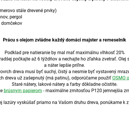
zmerovo stále drevené prvky)
nov, pergol
h domčekov
Prácu s olejom zvládne každý domáci majster a remeselník
Podklad pre natieranie by mal mať maximálnu vlhkosť 20%
 radšej počkajte až 6 týždňov a nechajte ho zľahka zvetrať. Olej
a náter lepšie priľne.
ovrch dreva musí byť suchý, čistý a nesmie byť vystavený mraz
rch dreva už zašepnutý (má patinu), odporúčame použiť
OSMO o
Staré nátery, lakové nátery a farby dôkladne očistite.
te
brúsnym papierom
- maximálne zrnitosťou P120 jemnejšia zrni
ovej lazúry vyskúšať priamo na Vašom druhu dreva, ponúkame k 