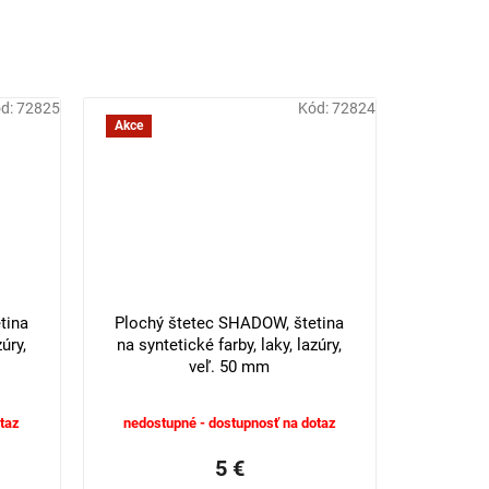
d:
72825
Kód:
72824
Akce
tina
Plochý štetec SHADOW, štetina
úry,
na syntetické farby, laky, lazúry,
veľ. 50 mm
taz
nedostupné - dostupnosť na dotaz
5 €