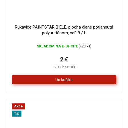
3 €
–33 %
Rukavice PAINTSTAR BIELE, plocha dlane potiahnutá
polyuretánom, veľ. 9 / L
SKLADOM NA E-SHOPE
(>20 ks)
2 €
1,70 € bez DPH
Akce
Tip