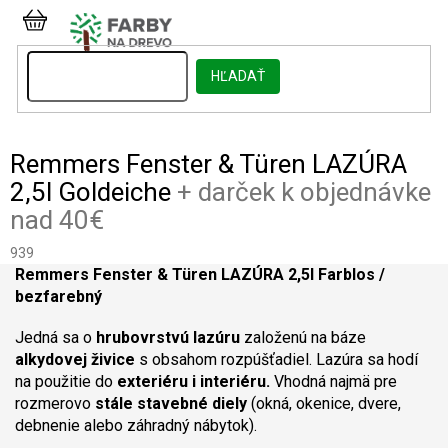
Prejsť
na
NÁKUPNÝ
obsah
KOŠÍK
HĽADAŤ
Remmers Fenster & Türen LAZÚRA
2,5l Goldeiche
+ darček k objednávke
nad 40€
939
Remmers Fenster & Türen LAZÚRA 2,5l Farblos /
bezfarebný
Jedná sa o
hrubovrstvú lazúru
založenú na báze
alkydovej živice
s obsahom rozpúšťadiel. Lazúra sa hodí
na použitie do
exteriéru i interiéru.
Vhodná najmä pre
rozmerovo
stále stavebné diely
(okná, okenice, dvere,
debnenie alebo záhradný nábytok).