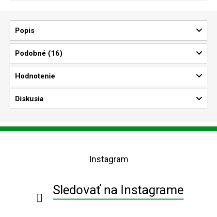
Popis
Podobné (16)
Hodnotenie
Diskusia
Z
á
p
Instagram
ä
t
i
Sledovať na Instagrame
e