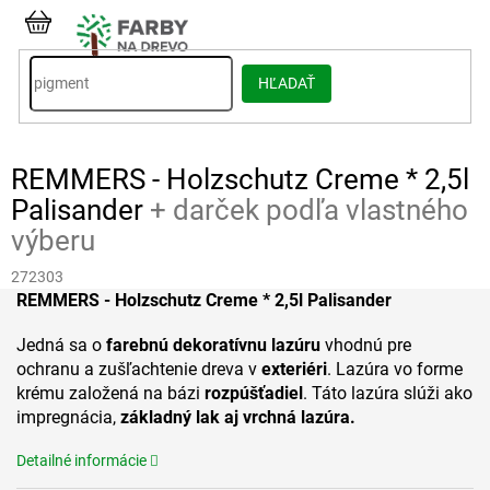
Prejsť
na
NÁKUPNÝ
obsah
KOŠÍK
HĽADAŤ
REMMERS - Holzschutz Creme * 2,5l
Palisander
+ darček podľa vlastného
výberu
272303
REMMERS - Holzschutz Creme * 2,5l Palisander
Jedná sa o
farebnú dekoratívnu lazúru
vhodnú pre
ochranu a zušľachtenie dreva v
exteriéri
. Lazúra vo forme
krému založená na bázi
rozpúšťadiel
. Táto lazúra slúži ako
impregnácia,
základný lak aj vrchná lazúra.
Detailné informácie