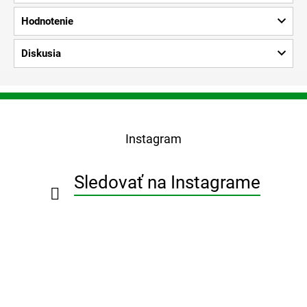
Hodnotenie
Diskusia
Z
á
p
Instagram
ä
t
i
Sledovať na Instagrame
e