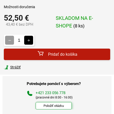
Možnosti doručenia
52,50 €
SKLADOM NA E-
43,40 € bez DPH
SHOPE
(8 ks)
Jednotková
cena:
Pridať do košíka
Strážiť
Potrebujete pomôcť s výberom?
+421 233 056 778
(pracovné dni 8:00 - 16:00)
Položiť otázku