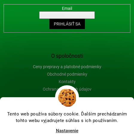
Email
PRIHLÁSIŤ SA
O spoločnosti
Ceny prepravy a platobné podmienky
Obchodné podmienky
Kontakty
Ochrana osobných údajov
Blog
Tento web používa súbory cookie. Ďalším prechádzaním
tohto webu vyjadrujete súhlas s ich používaním.
Vytvoril Shoptet Premium
Nastavenie