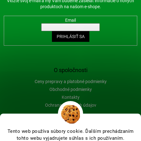
Vložte svoj e-mail a my Vám budeme zasielať informácie o nových
produktoch na našom e-shope.
Email
PRIHLÁSIŤ SA
O spoločnosti
Ceny prepravy a platobné podmienky
Obchodné podmienky
Kontakty
Ochrana osobných údajov
Blog
Tento web používa súbory cookie. Ďalším prechádzaním
tohto webu vyjadrujete súhlas s ich používaním.