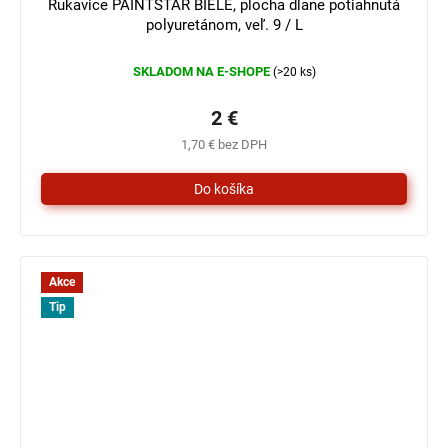
Rukavice PAINTSTAR BIELE, plocha dlane potiahnutá
polyuretánom, veľ. 9 / L
SKLADOM NA E-SHOPE
(>20 ks)
2 €
1,70 € bez DPH
Akce
Tip