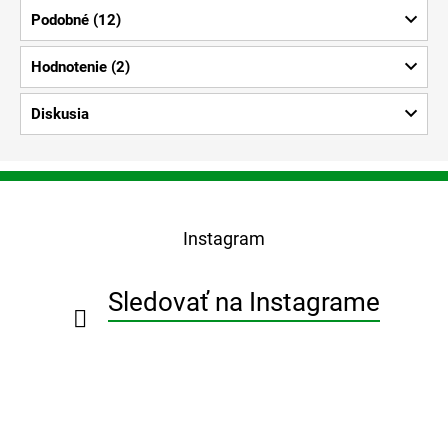
Podobné (12)
Hodnotenie (2)
Diskusia
Z
á
p
Instagram
ä
t
i
Sledovať na Instagrame
e