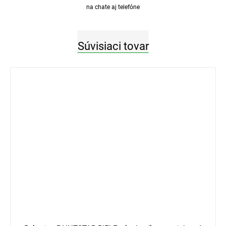
na chate aj telefóne
Súvisiaci tovar
3 €
–33 %