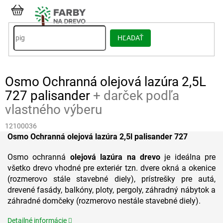
Prejsť
na
NÁKUPNÝ
obsah
KOŠÍK
HĽADAŤ
Osmo Ochranná olejová lazúra 2,5L
727 palisander
+ darček podľa
vlastného výberu
12100036
Osmo Ochranná olejová lazúra 2,5l palisander 727
Osmo ochranná
olejová lazúra na drevo
je ideálna pre
všetko drevo vhodné pre exteriér tzn. dvere okná a okenice
(rozmerovo stále stavebné diely), prístrešky pre autá,
drevené fasády, balkóny, ploty, pergoly, záhradný nábytok a
záhradné domčeky (rozmerovo nestále stavebné diely).
Detailné informácie