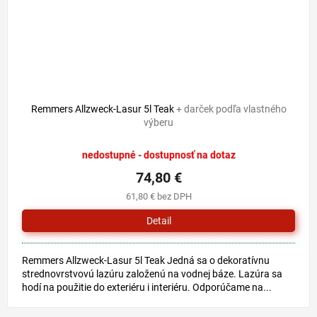
Remmers Allzweck-Lasur 5l Teak
+ darček podľa vlastného
výberu
nedostupné - dostupnosť na dotaz
74,80 €
61,80 € bez DPH
Detail
Remmers Allzweck-Lasur 5l Teak Jedná sa o dekoratívnu
strednovrstvovú lazúru založenú na vodnej báze. Lazúra sa
hodí na použitie do exteriéru i interiéru. Odporúčame na...