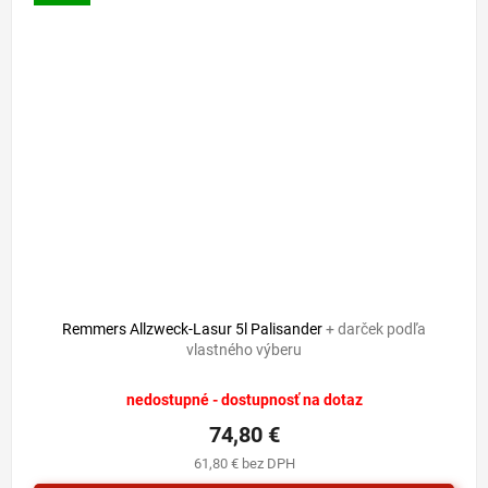
Remmers Allzweck-Lasur 5l Palisander
+ darček podľa
vlastného výberu
nedostupné - dostupnosť na dotaz
74,80 €
61,80 € bez DPH