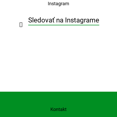
p
Instagram
ä
t
i
Sledovať na Instagrame
e
Kontakt