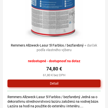
o
u
d
k
u
t
k
o
t
v
o
v
Remmers Allzweck-Lasur 5l Farblos / bezfarebný
+ darček
podľa vlastného výberu
nedostupné - dostupnosť na dotaz
74,80 €
61,80 € bez DPH
Detail
Remmers Allzweck-Lasur 5l Farblos / bezfarebný Jedná sa o
dekoratívnu strednovrstvovú lazúru založenú na vodnej báze.
Lazúra sa hodí na použitie do exteriéru i interiéru....