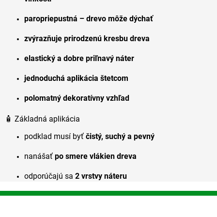
paropriepustná – drevo môže dýchať
zvýrazňuje prirodzenú kresbu dreva
elastický a dobre priľnavý náter
jednoduchá aplikácia štetcom
polomatný dekoratívny vzhľad
🧴 Základná aplikácia
podklad musí byť
čistý, suchý a pevný
nanášať
po smere vlákien dreva
odporúčajú sa
2 vrstvy náteru
Z
á