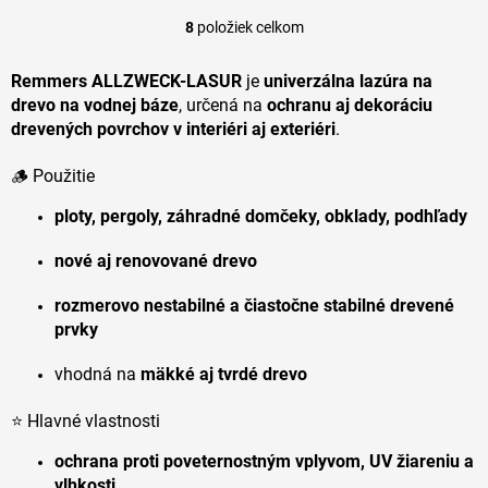
8
položiek celkom
O
v
l
Remmers
ALLZWECK-LASUR
je
univerzálna lazúra na
á
drevo na vodnej báze
, určená na
ochranu aj dekoráciu
d
drevených povrchov v interiéri aj exteriéri
.
a
c
🪵 Použitie
i
e
ploty, pergoly, záhradné domčeky, obklady, podhľady
p
r
nové aj renovované drevo
v
k
y
rozmerovo nestabilné a čiastočne stabilné drevené
v
prvky
ý
p
vhodná na
mäkké aj tvrdé drevo
i
s
⭐ Hlavné vlastnosti
u
ochrana proti poveternostným vplyvom, UV žiareniu a
vlhkosti