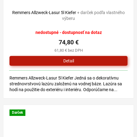
Remmers Allzweck-Lasur 5l Kiefer
+ darček podľa vlastného
výberu
nedostupné - dostupnosť na dotaz
74,80 €
61,80 € bez DPH
Detail
Remmers Allzweck-Lasur 5l Kiefer Jedná sa o dekoratívnu
strednovrstvovú lazúru založenú na vodnej báze. Lazúra sa
hodí na použitie do exteriéru i interiéru. Odporúčame na...
Darček