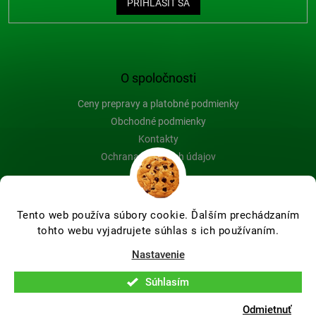
PRIHLÁSIŤ SA
O spoločnosti
Ceny prepravy a platobné podmienky
Obchodné podmienky
Kontakty
Ochrana osobných údajov
Blog
Tento web používa súbory cookie. Ďalším prechádzaním
tohto webu vyjadrujete súhlas s ich používaním.
Vytvoril Shoptet Premium
Nastavenie
Súhlasím
Copyright 2026
Farby-na-drevo.sk
. Všetky práva vyhradené.
Upraviť nastavenie cookies
Odmietnuť