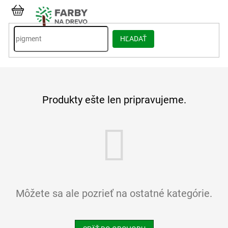
Prejsť
na
NÁKUPNÝ
obsah
KOŠÍK
HĽADAŤ
Produkty ešte len pripravujeme.
Môžete sa ale pozrieť na ostatné kategórie.