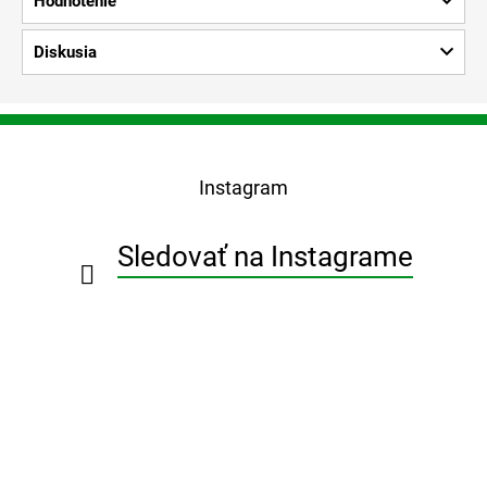
Hodnotenie
Diskusia
Z
á
p
Instagram
ä
t
i
Sledovať na Instagrame
e