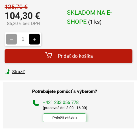
125,70 €
SKLADOM NA E-
104,30 €
SHOPE
(1 ks)
86,20 € bez DPH
Jednotková
cena:
Pridať do košíka
Strážiť
Potrebujete pomôcť s výberom?
+421 233 056 778
(pracovné dni 8:00 - 16:00)
Položiť otázku