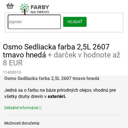
Prejsť
na
NÁKUPNÝ
obsah
KOŠÍK
HĽADAŤ
Osmo Sedliacka farba 2,5L 2607
tmavo hnedá
+ darček v hodnote až
8 EUR
11400010
Osmo Sedliacka farba 2,5L 2607 tmavo hnedá
Jedná sa o farbu na báze prírodných olejov, vhodnú pre
všetky druhy drevín v
exteriéri.
Detailné informácie
Možnosti doručenia