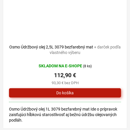
Osmo Údržbový olej 2,5L 3079 bezfarebný mat
+ darček podľa
vlastného výberu
SKLADOM NA E-SHOPE
(8 ks)
112,90 €
93,30 € bez DPH
Osmo Údržbový olej 1L 3079 bezfarebný mat Ide o prípravok
zaisťujúci hĺbkovú starostlivosť aj bežnú údržbu olejovaných
podláh.