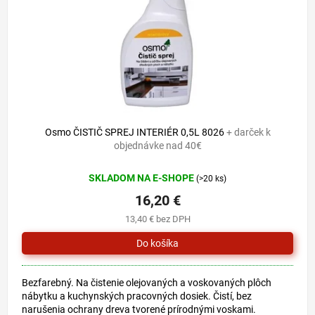
o
u
d
k
u
t
k
o
t
v
o
v
Osmo ČISTIČ SPREJ INTERIÉR 0,5L 8026
+ darček k
objednávke nad 40€
SKLADOM NA E-SHOPE
(>20 ks)
16,20 €
13,40 € bez DPH
Bezfarebný. Na čistenie olejovaných a voskovaných plôch
nábytku a kuchynských pracovných dosiek. Čistí, bez
narušenia ochrany dreva tvorené prírodnými voskami.