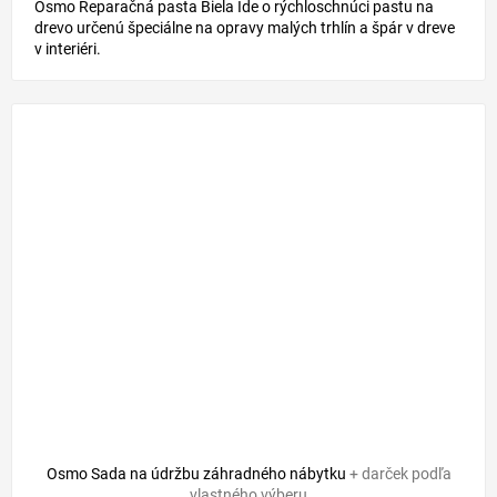
Osmo Reparačná pasta Biela Ide o rýchloschnúci pastu na
drevo určenú špeciálne na opravy malých trhlín a špár v dreve
v interiéri.
Osmo Sada na údržbu záhradného nábytku
+ darček podľa
vlastného výberu