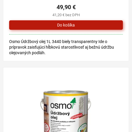
49,90 €
41,20 € bez DPH
Osmo Údržbový olej 1L 3440 biely transparentny Ide o
prípravok zaisťujúci hĺbkovú starostlivosť aj bežnú údržbu
olejovaných podláh.