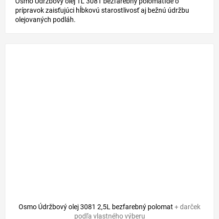
Osmo Údržbový olej 1L 3081 bezfarebný polomatIde o
prípravok zaisťujúci hĺbkovú starostlivosť aj bežnú údržbu
olejovaných podláh.
Osmo Údržbový olej 3081 2,5L bezfarebný polomat
+ darček
podľa vlastného výberu