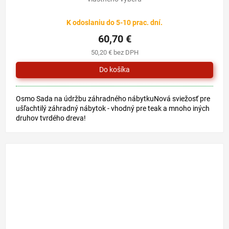
K odoslaniu do 5-10 prac. dní.
60,70 €
50,20 € bez DPH
Osmo Sada na údržbu záhradného nábytkuNová sviežosť pre
ušľachtilý záhradný nábytok - vhodný pre teak a mnoho iných
druhov tvrdého dreva!