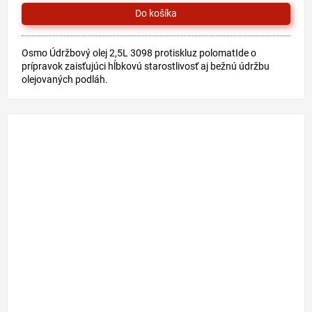
z
5
hviezdičiek.
Osmo Údržbový olej 2,5L 3098 protiskluz polomatIde o
prípravok zaisťujúci hĺbkovú starostlivosť aj bežnú údržbu
olejovaných podláh.