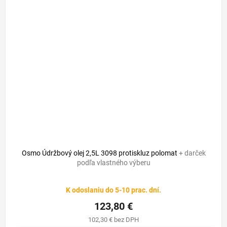
Osmo Údržbový olej 2,5L 3098 protiskluz polomat
+ darček
podľa vlastného výberu
Priemerné
K odoslaniu do 5-10 prac. dní.
hodnotenie
produktu
123,80 €
je
102,30 € bez DPH
5,0