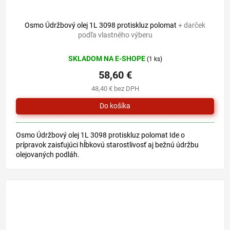
Osmo Údržbový olej 1L 3098 protiskluz polomat
+ darček
podľa vlastného výberu
SKLADOM NA E-SHOPE
(1 ks)
58,60 €
48,40 € bez DPH
Osmo Údržbový olej 1L 3098 protiskluz polomat Ide o
prípravok zaisťujúci hĺbkovú starostlivosť aj bežnú údržbu
olejovaných podláh.