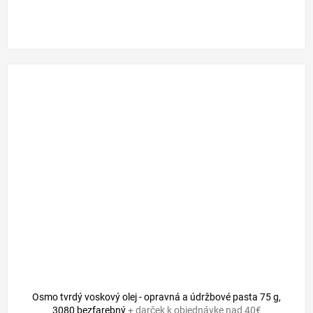
Osmo tvrdý voskový olej - opravná a údržbové pasta 75 g,
3080 bezfarebný
+ darček k objednávke nad 40€