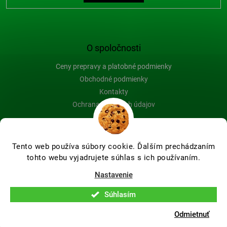
O spoločnosti
Ceny prepravy a platobné podmienky
Obchodné podmienky
Kontakty
Ochrana osobných údajov
Blog
Tento web používa súbory cookie. Ďalším prechádzaním
tohto webu vyjadrujete súhlas s ich používaním.
Vytvoril Shoptet Premium
Nastavenie
Súhlasím
Copyright 2026
Farby-na-drevo.sk
. Všetky práva vyhradené.
Upraviť nastavenie cookies
Odmietnuť