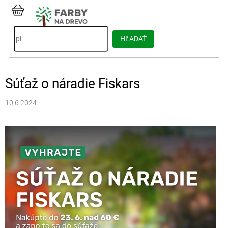
Prejsť
na
NÁKUPNÝ
obsah
KOŠÍK
HĽADAŤ
Súťaž o náradie Fiskars
10.6.2024