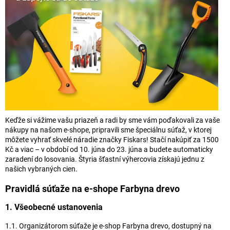
Keďže si vážime vašu priazeň a radi by sme vám poďakovali za vaše
nákupy na našom e-shope, pripravili sme špeciálnu súťaž, v ktorej
môžete vyhrať skvelé náradie značky Fiskars! Stačí nakúpiť za 1500
Kč a viac – v období od 10. júna do 23. júna a budete automaticky
zaradení do losovania. Štyria šťastní výhercovia získajú jednu z
našich vybraných cien.
Pravidlá súťaže na e-shope Farbyna drevo
1. Všeobecné ustanovenia
1.1. Organizátorom súťaže je e-shop Farbyna drevo, dostupný na