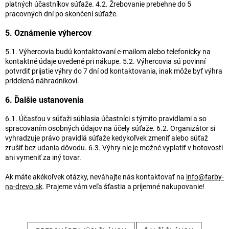
platných účastníkov súťaže. 4.2. Žrebovanie prebehne do 5
pracovných dní po skončení súťaže.
5. Oznámenie výhercov
5.1. Výhercovia budú kontaktovaní e-mailom alebo telefonicky na
kontaktné údaje uvedené pri nákupe. 5.2. Výhercovia sú povinní
potvrdiť prijatie výhry do 7 dní od kontaktovania, inak môže byť výhra
pridelená náhradníkovi.
6. Ďalšie ustanovenia
6.1. Účasťou v súťaži súhlasia účastníci s týmito pravidlami a so
spracovaním osobných údajov na účely súťaže. 6.2. Organizátor si
vyhradzuje právo pravidlá súťaže kedykoľvek zmeniť alebo súťaž
zrušiť bez udania dôvodu. 6.3. Výhry nie je možné vyplatiť v hotovosti
ani vymeniť za iný tovar.
Ak máte akékoľvek otázky, neváhajte nás kontaktovať na
info@farby-
na-drevo.sk
. Prajeme vám veľa šťastia a príjemné nakupovanie!