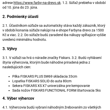
adrese
https://www.farby-na-drevo.sk
. 1.2. Súťaž prebieha v období
od 10. júna do 23. júna.
2. Podmienky účasti
2.1. Účastníkom súťaže sa automaticky stáva každý zákazník, ktorý
v období konania súťaže nakúpi na e-shope Farbyna drevo za 1500
Kč a viac. 2.2. Do súťaže budú zaradené iba nákupy spĺňajúce vyššie
uvedenú minimálnu hodnotu.
3. Výhry
3.1. V súťaži sa hrá o náradie značky Fiskars. 3.2. Budú vyhlásení
štyria výhercovia, ktorým bude náhodne priradená jedna z
nasledujúcich cien:
Pilka FISKARS PLUS SW69 skladacia 33cm
Lopatka FISKARS SOLID do auta 80cm
Sekera FISKARS XS X7 univerzálna pre kempovanie
Sada nožov FISKARS FUNCTIONAL FORM štartovacia 5ks
4. Výber výhercov
4.1. Výhercovia budú vybraní náhodným žrebovaním zo všetkých