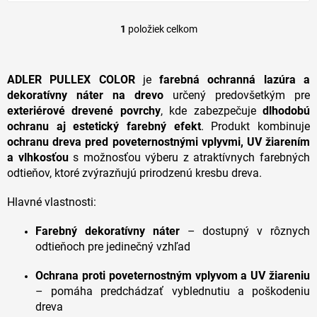
1
položiek celkom
O
v
l
á
ADLER PULLEX COLOR
je
farebná ochranná lazúra a
d
dekoratívny náter na drevo
určený predovšetkým pre
a
exteriérové drevené povrchy
, kde zabezpečuje
dlhodobú
c
ochranu aj estetický farebný efekt
. Produkt kombinuje
i
ochranu dreva pred poveternostnými vplyvmi, UV žiarením
e
p
a vlhkosťou
s možnosťou výberu z atraktívnych farebných
r
odtieňov, ktoré zvýrazňujú prirodzenú kresbu dreva.
v
k
Hlavné vlastnosti:
y
v
Farebný dekoratívny náter
– dostupný v rôznych
ý
odtieňoch pre jedinečný vzhľad
p
i
Ochrana proti poveternostným vplyvom a UV žiareniu
s
u
– pomáha predchádzať vyblednutiu a poškodeniu
dreva