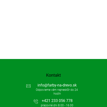
Kontakt
info
@
farby-na-drevo.sk
+421 233 056 778