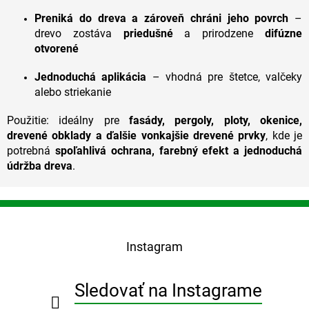
Preniká do dreva a zároveň chráni jeho povrch
–
drevo zostáva
priedušné
a prirodzene
difúzne
otvorené
Jednoduchá aplikácia
– vhodná pre štetce, valčeky
alebo striekanie
Použitie: ideálny pre
fasády, pergoly, ploty, okenice,
drevené obklady a ďalšie vonkajšie drevené prvky
, kde je
potrebná
spoľahlivá ochrana, farebný efekt a jednoduchá
údržba dreva
.
Z
á
p
Instagram
ä
t
i
Sledovať na Instagrame
e