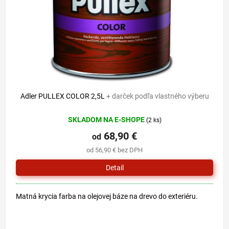
o
u
d
k
u
t
k
o
t
v
o
v
Adler PULLEX COLOR 2,5L
+ darček podľa vlastného výberu
SKLADOM NA E-SHOPE
(2 ks)
68,90 €
od
od 56,90 € bez DPH
Detail
Matná krycia farba na olejovej báze na drevo do exteriéru.