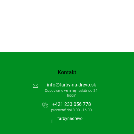
Kontakt
info
@
farby-na-drevo.sk
+421 233 056 778
farbynadrevo