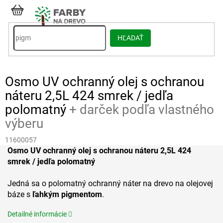
Prejsť
na
NÁKUPNÝ
obsah
KOŠÍK
HĽADAŤ
Osmo UV ochranný olej s ochranou
náteru 2,5L 424 smrek / jedľa
polomatný
+ darček podľa vlastného
výberu
11600057
Osmo UV ochranný olej s ochranou náteru 2,5L 424
smrek / jedľa polomatný
Jedná sa o polomatný ochranný náter na drevo na olejovej
báze s
ľahkým pigmentom
.
Detailné informácie