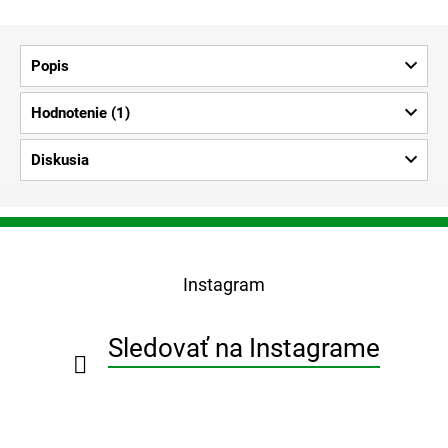
Popis
Hodnotenie (1)
Diskusia
Z
á
p
Instagram
ä
t
i
Sledovať na Instagrame
e