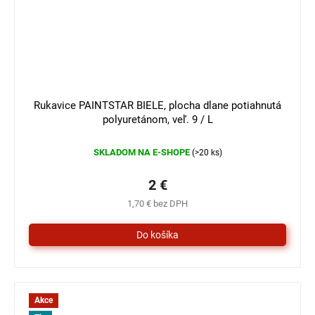
3 €
–33 %
Rukavice PAINTSTAR BIELE, plocha dlane potiahnutá
polyuretánom, veľ. 9 / L
SKLADOM NA E-SHOPE
(>20 ks)
2 €
1,70 € bez DPH
Akce