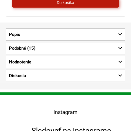
Popis
Podobné (15)
Hodnotenie
Diskusia
Z
á
p
Instagram
ä
t
i
Sledovať na Instagrame