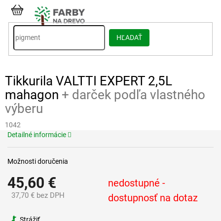
Prejsť
na
NÁKUPNÝ
obsah
KOŠÍK
HĽADAŤ
Tikkurila VALTTI EXPERT 2,5L
mahagon
+ darček podľa vlastného
výberu
1042
Detailné informácie
Možnosti doručenia
45,60 €
nedostupné -
37,70 € bez DPH
dostupnosť na dotaz
Jednotková
cena:
Strážiť