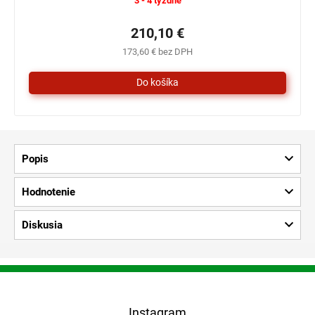
3 - 4 týždne
210,10 €
173,60 € bez DPH
Popis
Hodnotenie
Diskusia
Z
á
p
Instagram