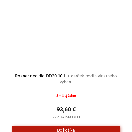
Rosner riedidlo DD20 10 L
+ darček podľa vlastného
výberu
3 - 4 týždne
93,60 €
77,40 € bez DPH