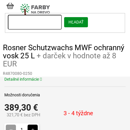
Prejsť
na
NÁKUPNÝ
obsah
KOŠÍK
HĽADAŤ
Rosner Schutzwachs MWF ochranný
vosk 25 L
+ darček v hodnote až 8
EUR
R4870080-0250
Detailné informácie
Možnosti doručenia
389,30 €
3 - 4 týždne
321,70 € bez DPH
Jednotková
cena: