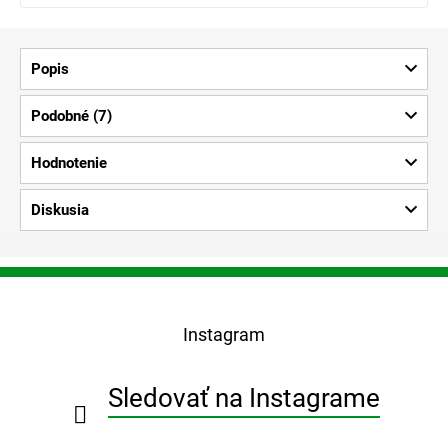
Popis
Podobné (7)
Hodnotenie
Diskusia
Z
á
p
Instagram
ä
t
i
Sledovať na Instagrame
e