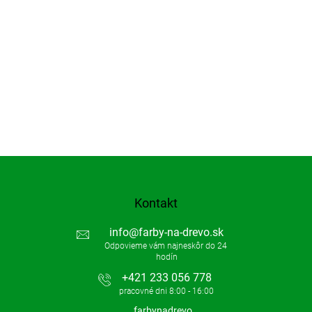
Kontakt
info
@
farby-na-drevo.sk
+421 233 056 778
farbynadrevo