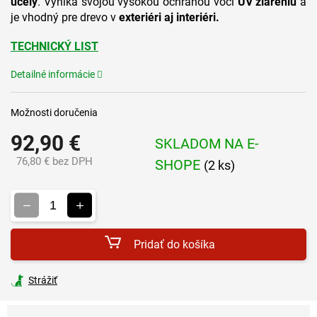
účely
. Vyniká svojou vysokou ochranou voči
UV žiareniu
a
je vhodný pre drevo v
exteriéri aj interiéri.
TECHNICKÝ LIST
Detailné informácie
Možnosti doručenia
92,90 €
SKLADOM NA E-
76,80 € bez DPH
SHOPE
(2 ks)
Jednotková
cena:
Pridať do košíka
Strážiť