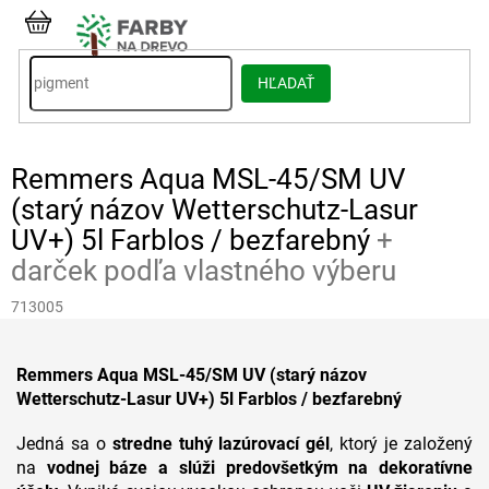
Prejsť
na
NÁKUPNÝ
obsah
KOŠÍK
HĽADAŤ
Remmers Aqua MSL-45/SM UV
(starý názov Wetterschutz-Lasur
UV+) 5l Farblos / bezfarebný
+
darček podľa vlastného výberu
713005
Remmers Aqua MSL-45/SM UV (starý názov
Wetterschutz-Lasur UV+) 5l Farblos / bezfarebný
Jedná sa o
stredne tuhý lazúrovací gél
, ktorý je založený
na
vodnej báze a slúži predovšetkým na dekoratívne