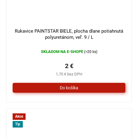
3 €
–33 %
Rukavice PAINTSTAR BIELE, plocha dlane potiahnutá
polyuretánom, veľ. 9 / L
SKLADOM NA E-SHOPE
(>20 ks)
2 €
1,70 € bez DPH
Akce
Tip