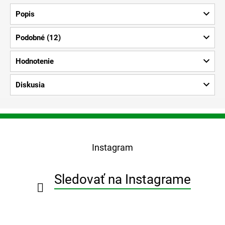
Popis
Podobné (12)
Hodnotenie
Diskusia
Z
á
p
Instagram
ä
t
i
Sledovať na Instagrame
e