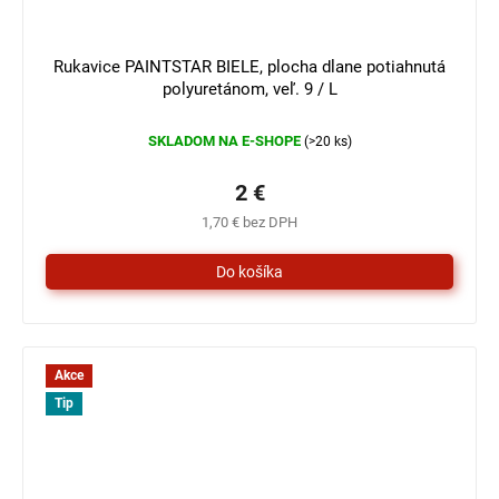
3 €
–33 %
Rukavice PAINTSTAR BIELE, plocha dlane potiahnutá
polyuretánom, veľ. 9 / L
SKLADOM NA E-SHOPE
(>20 ks)
2 €
1,70 € bez DPH
Akce
Tip