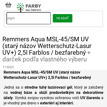
Prejsť
na
NÁKUPNÝ
obsah
KOŠÍK
HĽADAŤ
Remmers Aqua MSL-45/SM UV
(starý názov Wetterschutz-Lasur
UV+) 2,5l Farblos / bezfarebný
+
darček podľa vlastného výberu
713003
Remmers Aqua MSL-45/SM UV (starý názov
Wetterschutz-Lasur UV+) 2,5l Farblos / bezfarebný
Jedná sa o
stredne tuhý lazúrovací gél
, ktorý je založený
na
vodnej báze a slúži predovšetkým na dekoratívne
účely
. Vyniká svojou vysokou ochranou voči
UV žiareniu
a
je vhodný pre drevo v
exteriéri aj interiéri.