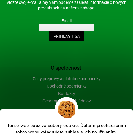
Vložte svoj e-mail a my Vám budeme zasielať informácie o nových
produktoch na našom e-shope.
Email
PRIHLÁSIŤ SA
O spoločnosti
Ceny prepravy a platobné podmienky
Obchodné podmienky
Kontakty
Ochrana osobných údajov
Blog
Tento web používa súbory cookie. Ďalším prechádzaním
tohto webu vyjadrujete súhlas s ich používaním.