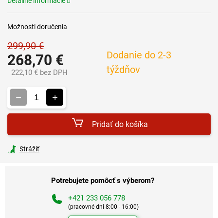
Detailné informácie
Možnosti doručenia
299,90 €
Dodanie do 2-3
268,70 €
týždňov
222,10 € bez DPH
Jednotková
cena:
Pridať do košíka
Strážiť
Potrebujete pomôcť s výberom?
+421 233 056 778
(pracovné dni 8:00 - 16:00)