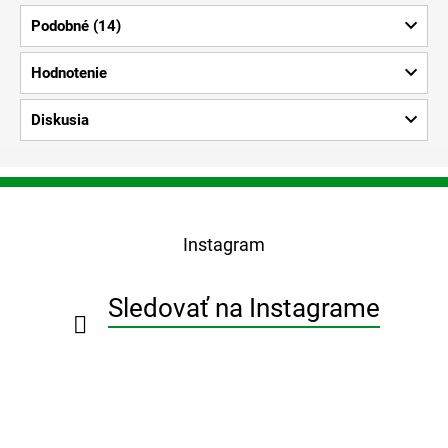
Podobné (14)
Hodnotenie
Diskusia
Z
á
p
Instagram
ä
t
i
Sledovať na Instagrame
e