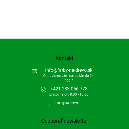
Kontakt
info
@
farby-na-drevo.sk
+421 233 056 778
farbynadrevo
Odoberať newsletter