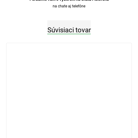
na chate aj telefóne
Súvisiaci tovar
3 €
–33 %