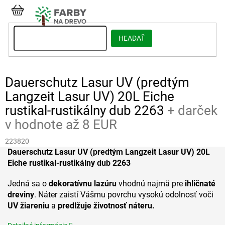
Prejsť
na
NÁKUPNÝ
obsah
KOŠÍK
HĽADAŤ
Dauerschutz Lasur UV (predtým
Langzeit Lasur UV) 20L Eiche
rustikal-rustikálny dub 2263
+ darček
v hodnote až 8 EUR
223820
Dauerschutz Lasur UV (predtým Langzeit Lasur UV) 20L
Eiche rustikal-rustikálny dub 2263
Jedná sa o
dekoratívnu lazúru
vhodnú najmä pre
ihličnaté
dreviny
. Náter zaistí Vášmu povrchu vysokú odolnosť voči
UV žiareniu
a
predlžuje životnosť náteru.