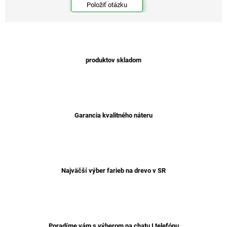
Položiť otázku
produktov skladom
Garancia kvalitného náteru
Najväčší výber farieb na drevo v SR
Poradíme vám s výberom na chatu I telefónu