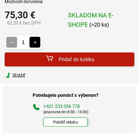
Možnosti doručenia
75,30 €
SKLADOM NA E-
62,20 € bez DPH
SHOPE
(>20 ks)
Jednotková
cena:
Pridať do košíka
Strážiť
Potrebujete pomôcť s výberom?
+421 233 056 778
(pracovné dni 8:00 - 16:00)
Položiť otázku