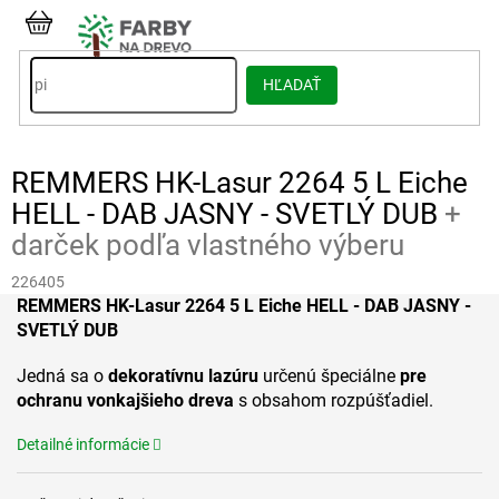
Prejsť
na
NÁKUPNÝ
obsah
KOŠÍK
HĽADAŤ
REMMERS HK-Lasur 2264 5 L Eiche
HELL - DAB JASNY - SVETLÝ DUB
+
darček podľa vlastného výberu
226405
REMMERS HK-Lasur 2264 5 L Eiche HELL - DAB JASNY -
SVETLÝ DUB
Jedná sa o
dekoratívnu lazúru
určenú špeciálne
pre
ochranu vonkajšieho dreva
s obsahom rozpúšťadiel.
Detailné informácie