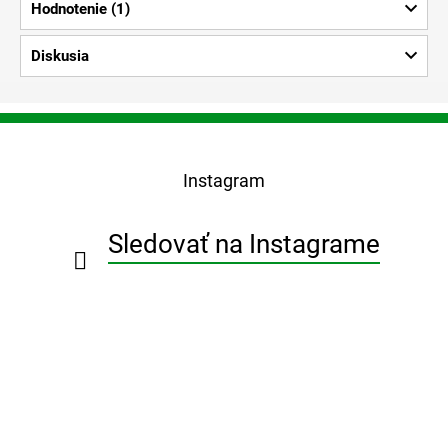
Hodnotenie (1)
Diskusia
Z
á
p
Instagram
ä
t
i
Sledovať na Instagrame
e