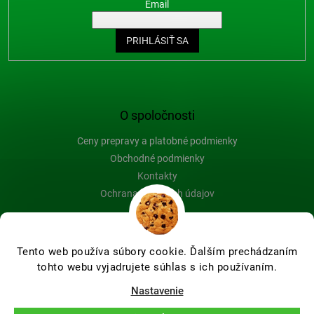
Email
PRIHLÁSIŤ SA
O spoločnosti
Ceny prepravy a platobné podmienky
Obchodné podmienky
Kontakty
Ochrana osobných údajov
Blog
Tento web používa súbory cookie. Ďalším prechádzaním
tohto webu vyjadrujete súhlas s ich používaním.
Vytvoril Shoptet Premium
Nastavenie