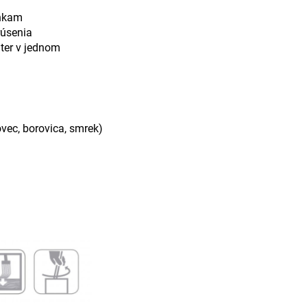
enkam
rúsenia
áter v jednom
ovec
,
borovica
,
smrek
)