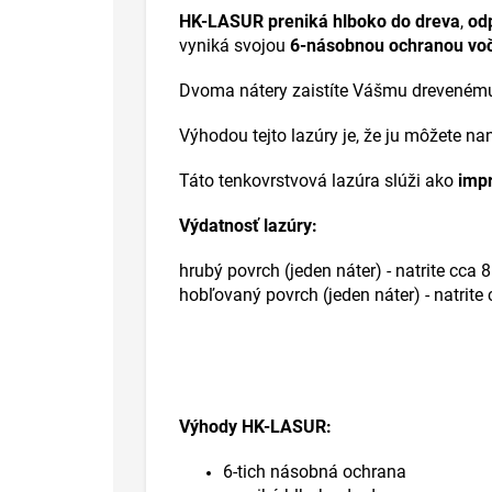
HK-LASUR preniká hlboko do dreva
,
odp
vyniká svojou
6-násobnou ochranou voči 
Dvoma nátery zaistíte Vášmu dreveném
Výhodou tejto lazúry je, že ju môžete n
Táto tenkovrstvová lazúra slúži ako
impr
Výdatnosť lazúry:
hrubý povrch (jeden náter) - natrite cca 8
hobľovaný povrch (jeden náter) - natrite 
Výhody HK-LASUR:
6-tich násobná ochrana