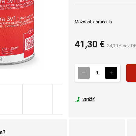
Možnosti doručenia
41,30 €
34,10 € bez D
Strážiť
om?