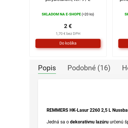
SKLADOM NA E-SHOPE
S
(>20 ks)
2 €
1,70 € bez DPH
Popis
Podobné (16)
H
REMMERS HK-Lasur 2260 2,5 L Nussb
Jedná sa o
dekoratívnu lazúru
určenú š