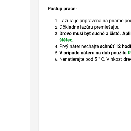
Postup
práce
:
Lazúra
je pripravená
na priame pou
Dôkladne
lazúru
premiešajte
.
Drevo musí
byť suché
a čisté
.
Apl
štětec
.
Prvý
náter
nechajte
schnúť
12
hod
V
prípade
náteru
na
dub
použite
R
Nenatierajte
pod
5
°
C
.
Vlhkosť
dre