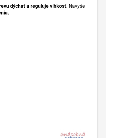
evu dýchať a reguluje vlhkosť
. Navyše
enia.