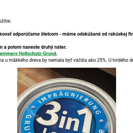
žitie.
ikovať
odporúčame
štetcom
-
máme
odskúšané
od
rakúskej fi
ín
a
potom naneste
druhý náter
.
emmers Holtschutz-Grund
.
va
u
mäkkého
dreva by
nemala byť
väčšia ako
25
%
.
U
tvrdého
d