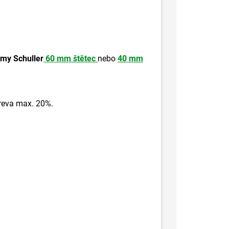
rmy
Schuller
60 mm štětec
nebo
40 mm
reva
max
.
20
%
.