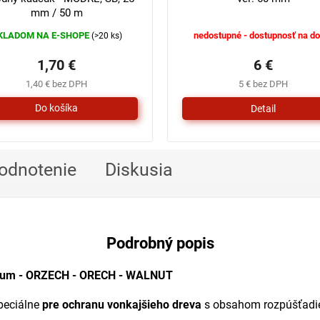
mm / 50 m
KLADOM NA E-SHOPE
nedostupné - dostupnosť na do
(>20 ks)
1,70 €
6 €
1,40 € bez DPH
5 € bez DPH
Detail
odnotenie
Diskusia
Podrobný popis
aum - ORZECH - ORECH - WALNUT
peciálne
pre ochranu vonkajšieho dreva
s obsahom rozpúšťadie