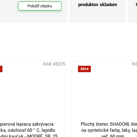
produktov skladom
Položiť otázku
Kód:
45225
Kó
Akce
pierová lepiaca zakrývacia
Plochý štetec SHADOW, šte
ka, odolnosť 60 ° C, lepidlo
na syntetické farby, laky, laz
odný kaučuk - MODRÉ, SB, 25
veľ. 60 mm