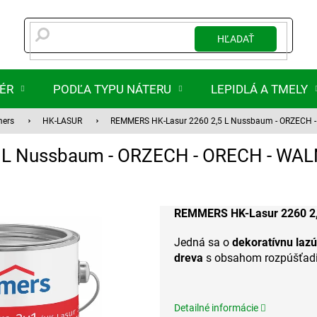
HĽADAŤ
IÉR
PODĽA TYPU NÁTERU
LEPIDLÁ A TMELY
mers
HK-LASUR
REMMERS HK-Lasur 2260 2,5 L Nussbaum - ORZECH
 L Nussbaum - ORZECH - ORECH - WA
REMMERS HK-Lasur 2260 2
Jedná sa o
dekoratívnu lazú
dreva
s obsahom rozpúšťadi
Detailné informácie