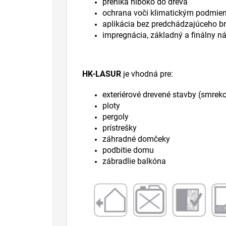
preniká hlboko do dreva
ochrana voči klimatickým podmi
aplikácia bez predchádzajúceho b
impregnácia, základný a finálny n
HK-LASUR
je vhodná pre:
exteriérové
drevené stavby
(
smrek
ploty
pergoly
prístrešky
záhradné
domčeky
podbitie
domu
zábradlie
balkóna