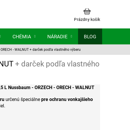
NÁKUPNÝ
KOŠÍK
Prázdny košík
CHÉMIA
NÁRADIE
BLOG
 - ORECH - WALNUT
+ darček podľa vlastného výberu
LNUT
+ darček podľa vlastného
,5 L Nussbaum - ORZECH - ORECH - WALNUT
ru
určenú špeciálne
pre ochranu vonkajšieho
el.