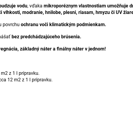
udzuje vodu
, vďaka
mikroporéznym vlastnostiam
umožňuje dr
vlhkosti, modranie, hnilobe, plesni, riasam, hmyzu či UV žiar
u povrchu
ochranu voči klimatickým podmienkam.
anášať
bez predchádzajúceho brúsenia.
egnácia, základný náter a finálny náter v jednom!
 m2 z 1 l prípravku.
cca 12 m2 z 1 l prípravku.