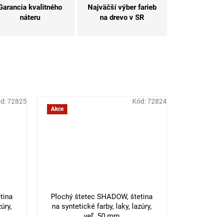
Garancia kvalitného
Najväčší výber farieb
náteru
na drevo v SR
d:
72825
Kód:
72824
Akce
tina
Plochý štetec SHADOW, štetina
úry,
na syntetické farby, laky, lazúry,
veľ. 50 mm