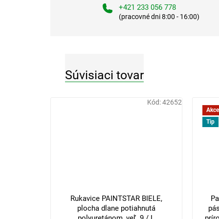
+421 233 056 778
(pracovné dni 8:00 - 16:00)
Súvisiaci tovar
Kód:
42652
Akce
Tip
3 €
–33 %
Rukavice PAINTSTAR BIELE,
Pa
plocha dlane potiahnutá
pás
polyuretánom, veľ. 9 / L
prír