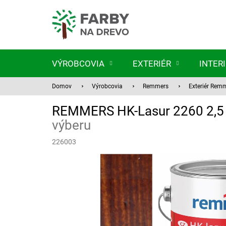
Prejsť
na
obsah
VÝROBCOVIA
EXTERIÉR
INTER
Domov
Výrobcovia
Remmers
Exteriér Rem
REMMERS HK-Lasur 2260 2,5
výberu
226003