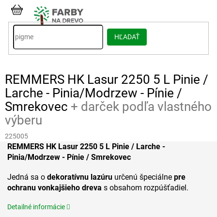
Prejsť
na
NÁKUPNÝ
obsah
KOŠÍK
HĽADAŤ
REMMERS HK Lasur 2250 5 L Pinie /
Larche - Pinia/Modrzew - Pínie /
Smrekovec
+ darček podľa vlastného
výberu
225005
REMMERS HK Lasur 2250 5 L Pinie / Larche -
Pinia/Modrzew - Pínie / Smrekovec
Jedná sa o
dekoratívnu lazúru
určenú špeciálne
pre
ochranu vonkajšieho dreva
s obsahom rozpúšťadiel.
Detailné informácie