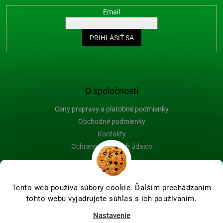
Email
PRIHLÁSIŤ SA
O spoločnosti
Ceny prepravy a platobné podmienky
Obchodné podmienky
Kontakty
Ochrana osobných údajov
Blog
Tento web používa súbory cookie. Ďalším prechádzaním
tohto webu vyjadrujete súhlas s ich používaním.
Vytvoril Shoptet Premium
Nastavenie