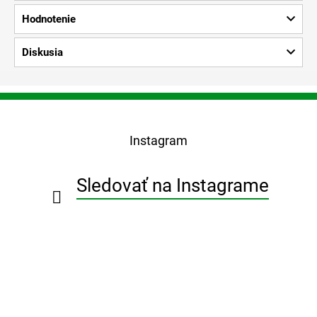
Hodnotenie
Diskusia
Z
á
p
Instagram
ä
t
i
Sledovať na Instagrame
e