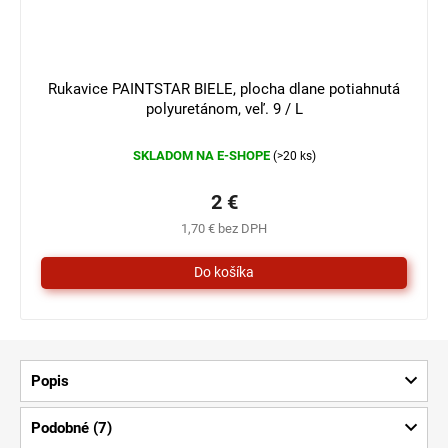
3 €
–33 %
Rukavice PAINTSTAR BIELE, plocha dlane potiahnutá
polyuretánom, veľ. 9 / L
SKLADOM NA E-SHOPE
(>20 ks)
2 €
1,70 € bez DPH
Popis
Podobné (7)