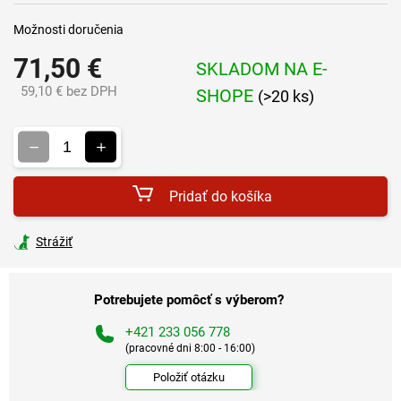
Možnosti doručenia
71,50 €
SKLADOM NA E-
59,10 € bez DPH
SHOPE
(>20 ks)
Jednotková
cena:
Pridať do košíka
Strážiť
Potrebujete pomôcť s výberom?
+421 233 056 778
(pracovné dni 8:00 - 16:00)
Položiť otázku