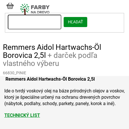
Prejsť
na
NÁKUPNÝ
obsah
KOŠÍK
HĽADAŤ
Remmers Aidol Hartwachs-Öl
Borovica 2,5l
+ darček podľa
vlastného výberu
66830_PINIE
Remmers Aidol Hartwachs-Öl Borovica 2,5l
Ide o tvrdý voskový olej na báze prírodných olejov a voskov,
ktorý je špeciálne určený na ochranu drevených povrchov
(nábytok, podlahy, schody, parkety, panely, korok a iné).
TECHNICKÝ LIST