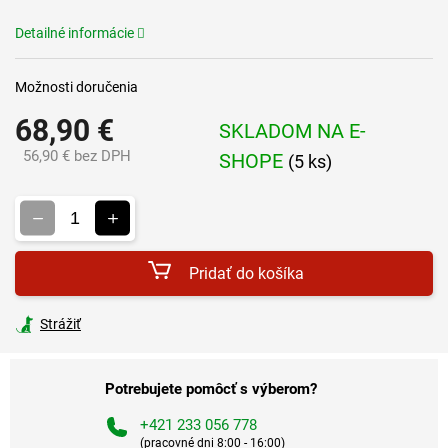
Detailné informácie
Možnosti doručenia
68,90 €
SKLADOM NA E-
56,90 € bez DPH
SHOPE
(5 ks)
Jednotková
cena:
Pridať do košíka
Strážiť
Potrebujete pomôcť s výberom?
+421 233 056 778
(pracovné dni 8:00 - 16:00)