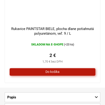
3 €
–33 %
Rukavice PAINTSTAR BIELE, plocha dlane potiahnutá
polyuretánom, veľ. 9 / L
SKLADOM NA E-SHOPE
(>20 ks)
2 €
1,70 € bez DPH
Popis