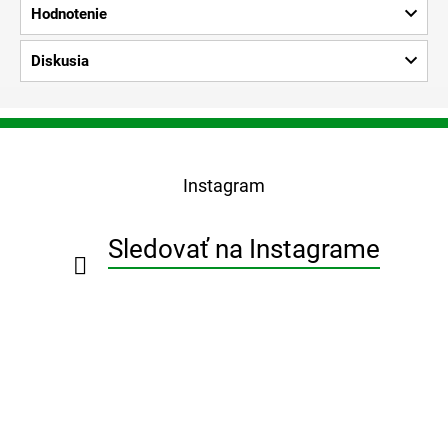
Hodnotenie
Diskusia
Z
á
p
Instagram
ä
t
i
Sledovať na Instagrame
e