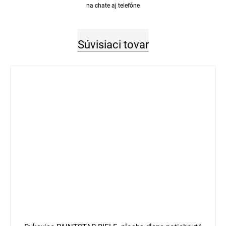
na chate aj telefóne
Súvisiaci tovar
3 €
–33 %