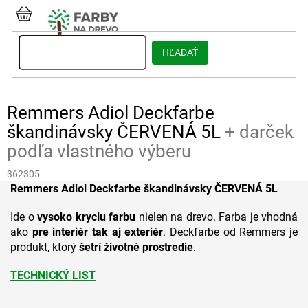
Prejsť
na
NÁKUPNÝ
obsah
KOŠÍK
HĽADAŤ
Remmers Adiol Deckfarbe
škandinávsky ČERVENÁ 5L
+ darček
podľa vlastného výberu
362305
Remmers Adiol Deckfarbe škandinávsky ČERVENÁ 5L
Ide o
vysoko kryciu farbu
nielen na drevo. Farba je vhodná
ako
pre interiér tak aj exteriér
. Deckfarbe od Remmers je
produkt, ktorý
šetrí životné prostredie
.
TECHNICKÝ LIST