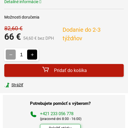
Detailné informácie
Možnosti doručenia
82,60 €
Dodanie do 2-3
66 €
týždňov
54,60 € bez DPH
Jednotková
cena:
Pridať do košíka
Strážiť
Potrebujete pomôcť s výberom?
+421 233 056 778
(pracovné dni 8:00 - 16:00)