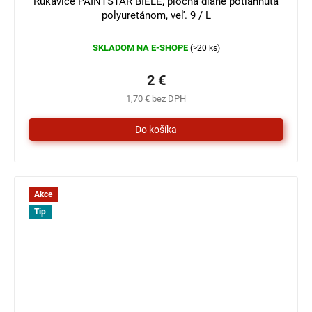
Rukavice PAINTSTAR BIELE, plocha dlane potiahnutá
polyuretánom, veľ. 9 / L
SKLADOM NA E-SHOPE
(>20 ks)
2 €
1,70 € bez DPH
Akce
Tip