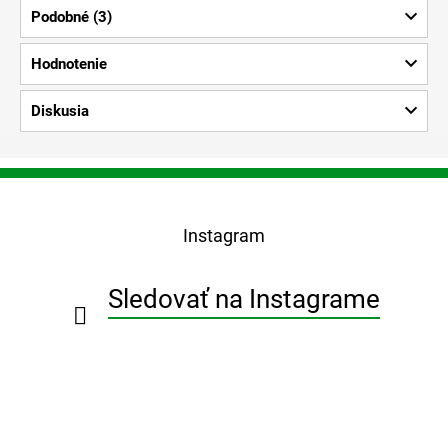
Podobné (3)
Hodnotenie
Diskusia
Z
á
p
Instagram
ä
t
i
Sledovať na Instagrame
e