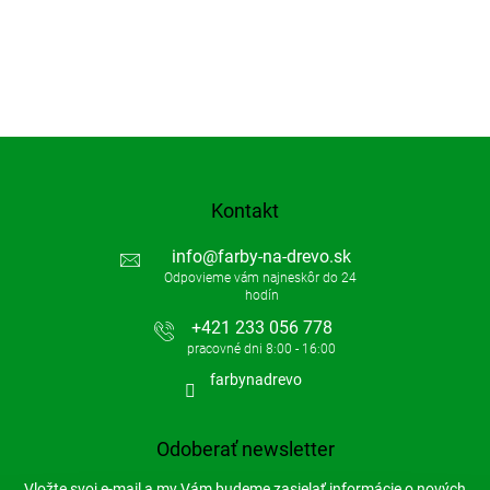
Kontakt
info
@
farby-na-drevo.sk
+421 233 056 778
farbynadrevo
Odoberať newsletter
Vložte svoj e-mail a my Vám budeme zasielať informácie o nových