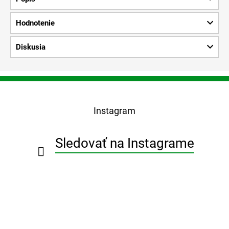
Hodnotenie
Diskusia
Z
á
p
Instagram
ä
t
i
Sledovať na Instagrame
e