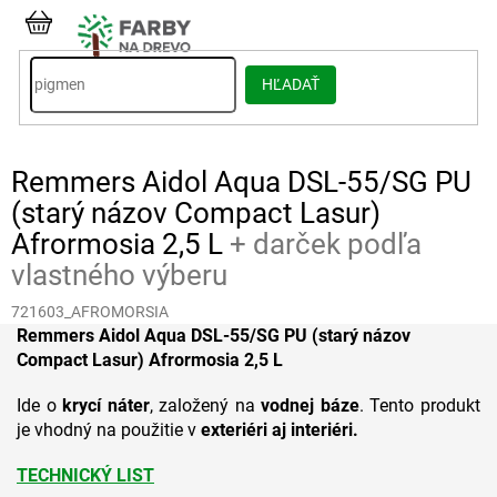
Prejsť
na
NÁKUPNÝ
obsah
KOŠÍK
HĽADAŤ
Remmers Aidol Aqua DSL-55/SG PU
(starý názov Compact Lasur)
Afrormosia 2,5 L
+ darček podľa
vlastného výberu
721603_AFROMORSIA
Remmers Aidol Aqua DSL-55/SG PU (starý názov
Compact Lasur) Afrormosia 2,5 L
Ide o
krycí náter
, založený na
vodnej báze
. Tento produkt
je vhodný na použitie v
exteriéri aj interiéri.
TECHNICKÝ LIST