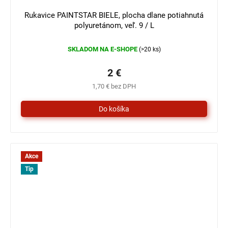
3 €
–33 %
Rukavice PAINTSTAR BIELE, plocha dlane potiahnutá
polyuretánom, veľ. 9 / L
SKLADOM NA E-SHOPE
(>20 ks)
2 €
1,70 € bez DPH
Akce
Tip