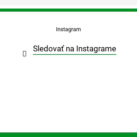
Z
á
p
Instagram
ä
t
i
Sledovať na Instagrame
e