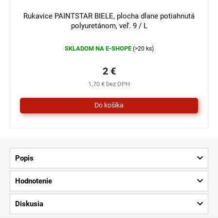
3 €
–33 %
Rukavice PAINTSTAR BIELE, plocha dlane potiahnutá
polyuretánom, veľ. 9 / L
SKLADOM NA E-SHOPE
(>20 ks)
2 €
1,70 € bez DPH
Popis
Hodnotenie
Diskusia