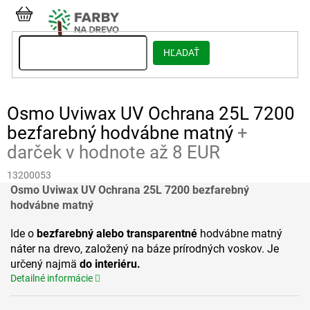
Prejsť
na
NÁKUPNÝ
obsah
KOŠÍK
HĽADAŤ
Osmo Uviwax UV Ochrana 25L 7200
bezfarebný hodvábne matný
+
darček v hodnote až 8 EUR
13200053
Osmo Uviwax UV Ochrana 25L 7200 bezfarebný
hodvábne matný
Ide o
bezfarebný alebo transparentné
hodvábne matný
náter na drevo, založený na báze prírodných voskov. Je
určený najmä
do interiéru.
Detailné informácie